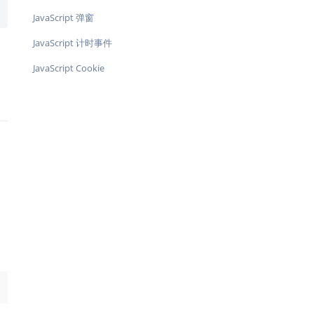
JavaScript 弹窗
JavaScript 计时事件
JavaScript Cookie
→