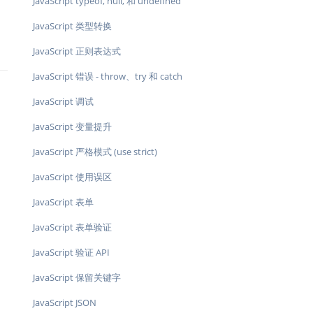
JavaScript typeof, null, 和 undefined
JavaScript 类型转换
JavaScript 正则表达式
JavaScript 错误 - throw、try 和 catch
JavaScript 调试
JavaScript 变量提升
JavaScript 严格模式 (use strict)
JavaScript 使用误区
JavaScript 表单
JavaScript 表单验证
JavaScript 验证 API
JavaScript 保留关键字
JavaScript JSON