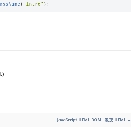
assName
(
"intro"
);
L)
JavaScript HTML DOM - 改变 HTML 