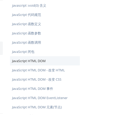
javascript :void(0) 含义
JavaScript 代码规范
JavaScript 函数定义
JavaScript 函数参数
JavaScript 函数调用
JavaScript 闭包
JavaScript HTML DOM
JavaScript HTML DOM - 改变 HTML
JavaScript HTML DOM - 改变 CSS
JavaScript HTML DOM 事件
JavaScript HTML DOM EventListener
JavaScript HTML DOM 元素(节点)