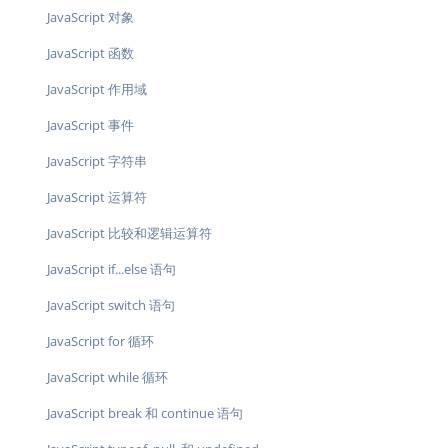
JavaScript 对象
JavaScript 函数
JavaScript 作用域
JavaScript 事件
JavaScript 字符串
JavaScript 运算符
JavaScript 比较和逻辑运算符
JavaScript if...else 语句
JavaScript switch 语句
JavaScript for 循环
JavaScript while 循环
JavaScript break 和 continue 语句