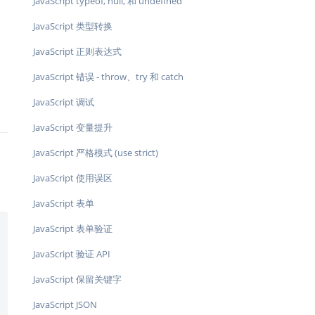
JavaScript typeof, null, 和 undefined
JavaScript 类型转换
JavaScript 正则表达式
JavaScript 错误 - throw、try 和 catch
JavaScript 调试
JavaScript 变量提升
JavaScript 严格模式 (use strict)
JavaScript 使用误区
JavaScript 表单
JavaScript 表单验证
JavaScript 验证 API
JavaScript 保留关键字
JavaScript JSON