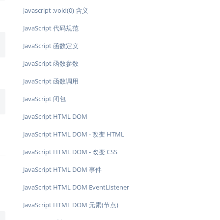
javascript :void(0) 含义
JavaScript 代码规范
JavaScript 函数定义
JavaScript 函数参数
JavaScript 函数调用
JavaScript 闭包
JavaScript HTML DOM
JavaScript HTML DOM - 改变 HTML
JavaScript HTML DOM - 改变 CSS
JavaScript HTML DOM 事件
JavaScript HTML DOM EventListener
JavaScript HTML DOM 元素(节点)