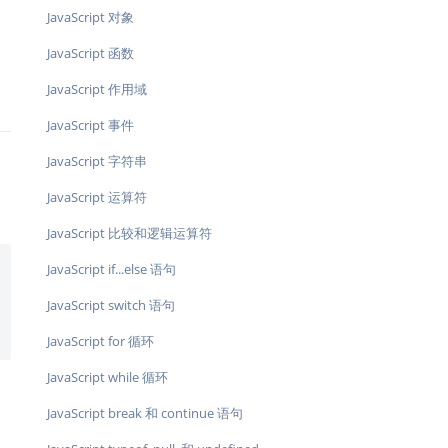
JavaScript 对象
JavaScript 函数
JavaScript 作用域
JavaScript 事件
JavaScript 字符串
JavaScript 运算符
JavaScript 比较和逻辑运算符
JavaScript if...else 语句
JavaScript switch 语句
JavaScript for 循环
JavaScript while 循环
JavaScript break 和 continue 语句