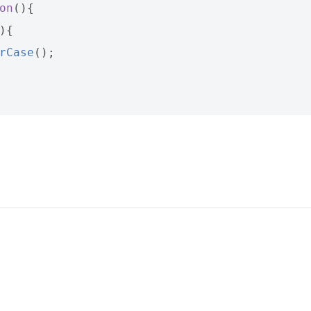
on
(){
){
rCase
();