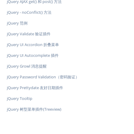
jQuery AJAX get() 和 post() 方法
jQuery - noConflict() 方法
jQuery 范例
jQuery Validate 验证插件
jQuery UI Accordion 折叠菜单
jQuery UI Autocomplete 插件
jQuery Growl 消息提醒
jQuery Password Validation（密码验证）
jQuery Prettydate 友好日期插件
jQuery Tooltip
jQuery 树型菜单插件(Treeview)