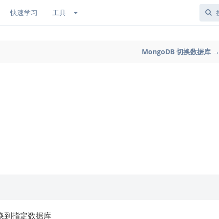
快速学习
工具
MongoDB 切换数据库 
换到指定数据库