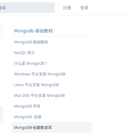
注册
登录
Mongodb 基础教程
→
MongoDB 基础教程
NoSQL 简介
什么是 MongoDB ?
Windows 平台安装 MongoDB
Linux 平台安装 MongoDB
Mac OSX 平台安装 MongoDB
MongoDB 术语
MongoDB -连接
MongoDB 创建数据库