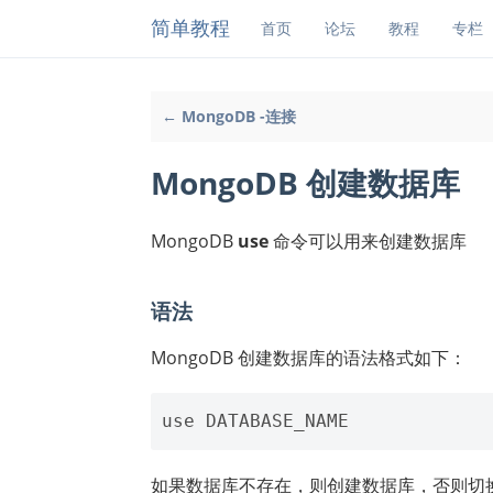
简单教程
首页
论坛
教程
专栏
← MongoDB -连接
MongoDB 创建数据库
MongoDB
use
命令可以用来创建数据库
语法
MongoDB 创建数据库的语法格式如下：
如果数据库不存在，则创建数据库，否则切