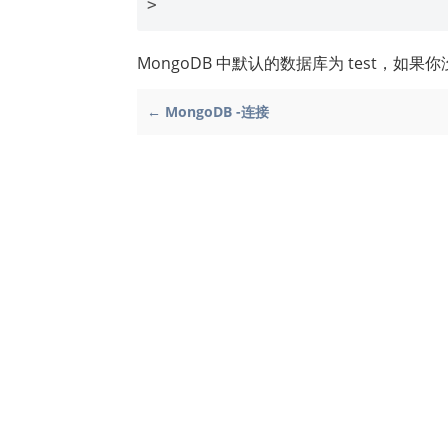
MongoDB 中默认的数据库为 test，如
← MongoDB -连接