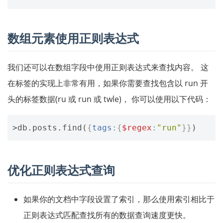
数组元素使用正则表达式
我们还可以在数组字段中使用正则表达式来查找内容。 这
在标签的实现上非常有用，如果你需要查找包含以 run 开
头的标签数据(ru 或 run 或 twle)， 你可以使用以下代码：
>db.posts.find(
{
tags
:
{
$regex
:
"run"
}}
)
优化正则表达式查询
如果你的文档中字段设置了索引，那么使用索引相比于
正则表达式匹配查找所有的数据查询速度更快。