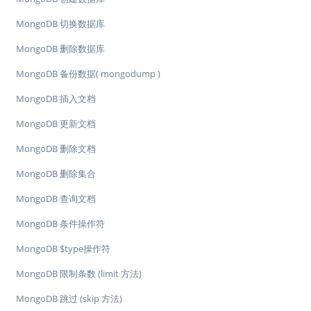
MongoDB 切换数据库
MongoDB 删除数据库
MongoDB 备份数据( mongodump )
MongoDB 插入文档
MongoDB 更新文档
MongoDB 删除文档
MongoDB 删除集合
MongoDB 查询文档
MongoDB 条件操作符
MongoDB $type操作符
MongoDB 限制条数 (limit 方法)
MongoDB 跳过 (skip 方法)