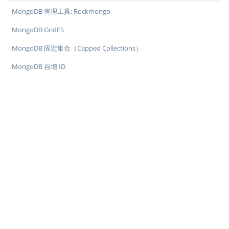
MongoDB 管理工具: Rockmongo
MongoDB GridFS
MongoDB 固定集合（Capped Collections）
MongoDB 自增 ID
♥
简单教程，简单编程 - IT 入门首选站