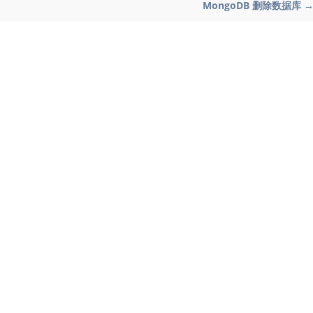
MongoDB 删除数据库 