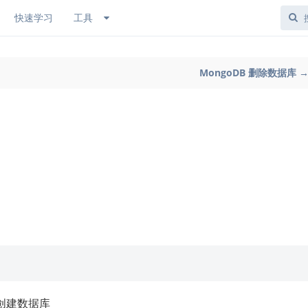
快速学习
工具
MongoDB 删除数据库 
创建数据库