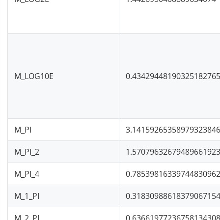
M_LOG10E
0.4342944819032518276
M_PI
3.1415926535897932384
M_PI_2
1.5707963267948966192
M_PI_4
0.7853981633974483096
M_1_PI
0.3183098861837906715
M_2_PI
0.6366197723675813430