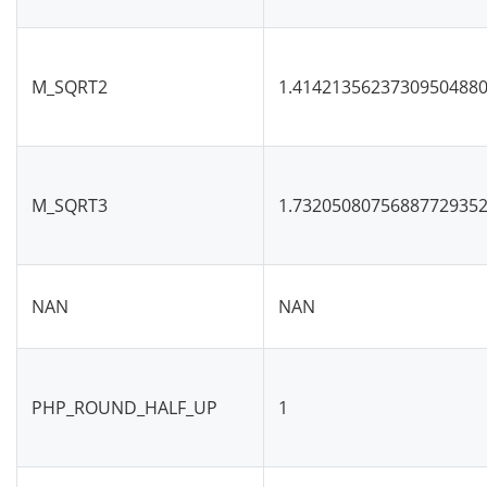
M_SQRT2
1.4142135623730950488
M_SQRT3
1.7320508075688772935
NAN
NAN
PHP_ROUND_HALF_UP
1