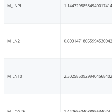
M_LNPI
1.1447298858494001741
M_LN2
0.6931471805599453094
M_LN10
2.3025850929940456840
M_LOG2E
1.4426950408889634074