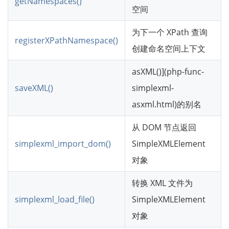
getNamespaces()
空间
为下一个 XPath 查询
registerXPathNamespace()
创建命名空间上下文
asXML()](php-func-
saveXML()
simplexml-
asxml.html)的别名
从 DOM 节点返回
simplexml_import_dom()
SimpleXMLElement
对象
转换 XML 文件为
simplexml_load_file()
SimpleXMLElement
对象