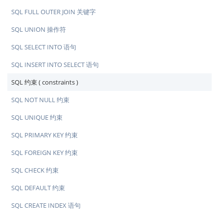
SQL FULL OUTER JOIN 关键字
SQL UNION 操作符
SQL SELECT INTO 语句
SQL INSERT INTO SELECT 语句
SQL 约束 ( constraints )
SQL NOT NULL 约束
SQL UNIQUE 约束
SQL PRIMARY KEY 约束
SQL FOREIGN KEY 约束
SQL CHECK 约束
SQL DEFAULT 约束
SQL CREATE INDEX 语句