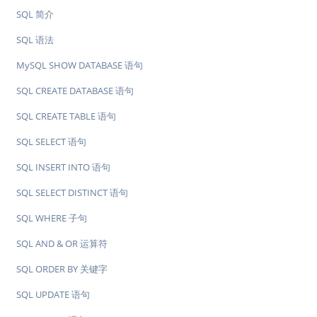
SQL 简介
SQL 语法
MySQL SHOW DATABASE 语句
SQL CREATE DATABASE 语句
SQL CREATE TABLE 语句
SQL SELECT 语句
SQL INSERT INTO 语句
SQL SELECT DISTINCT 语句
SQL WHERE 子句
SQL AND & OR 运算符
SQL ORDER BY 关键字
SQL UPDATE 语句