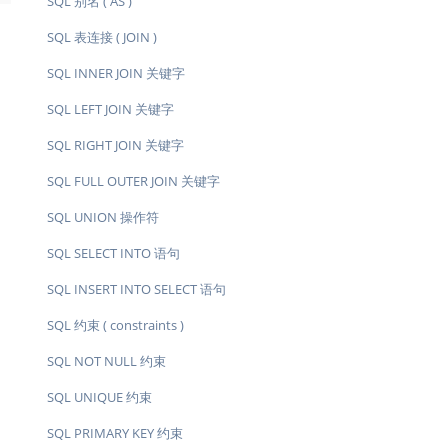
SQL 别名 ( AS )
SQL 表连接 ( JOIN )
SQL INNER JOIN 关键字
SQL LEFT JOIN 关键字
SQL RIGHT JOIN 关键字
SQL FULL OUTER JOIN 关键字
SQL UNION 操作符
SQL SELECT INTO 语句
SQL INSERT INTO SELECT 语句
SQL 约束 ( constraints )
SQL NOT NULL 约束
SQL UNIQUE 约束
SQL PRIMARY KEY 约束