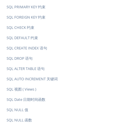
SQL PRIMARY KEY 约束
SQL FOREIGN KEY 约束
SQL CHECK 约束
SQL DEFAULT 约束
SQL CREATE INDEX 语句
SQL DROP 语句
SQL ALTER TABLE 语句
SQL AUTO INCREMENT 关键词
SQL 视图 ( Views )
SQL Date 日期时间函数
SQL NULL 值
SQL NULL 函数