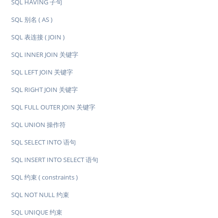
SQL HAVING 子句
SQL 别名 ( AS )
SQL 表连接 ( JOIN )
SQL INNER JOIN 关键字
SQL LEFT JOIN 关键字
SQL RIGHT JOIN 关键字
SQL FULL OUTER JOIN 关键字
SQL UNION 操作符
SQL SELECT INTO 语句
SQL INSERT INTO SELECT 语句
SQL 约束 ( constraints )
SQL NOT NULL 约束
SQL UNIQUE 约束