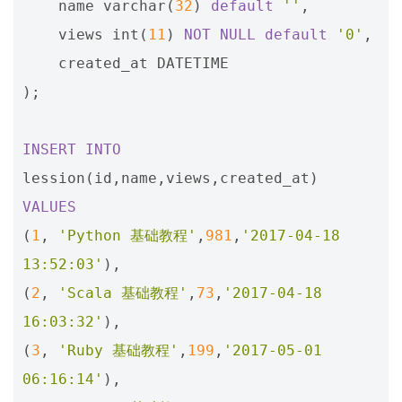
name
varchar
(
32
)
default
''
,
views
int
(
11
)
NOT
NULL
default
'0'
,
created_at
DATETIME
);
INSERT
INTO
lession
(
id
,
name
,
views
,
created_at
)
VALUES
(
1
,
'Python 基础教程'
,
981
,
'2017-04-18 
13:52:03'
),
(
2
,
'Scala 基础教程'
,
73
,
'2017-04-18 
16:03:32'
),
(
3
,
'Ruby 基础教程'
,
199
,
'2017-05-01 
06:16:14'
),