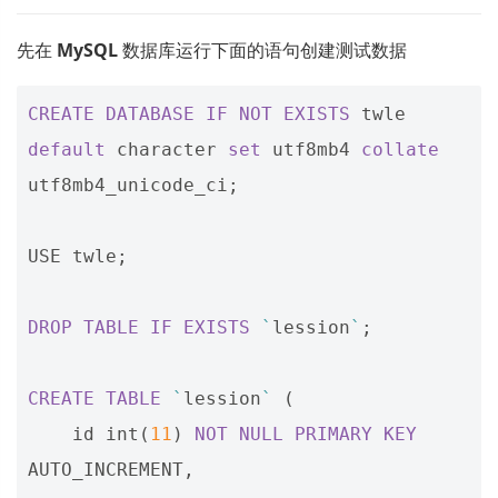
先在
MySQL
数据库运行下面的语句创建测试数据
CREATE
DATABASE
IF
NOT
EXISTS
twle
default
character
set
utf8mb4
collate
utf8mb4_unicode_ci
;
USE
twle
;
DROP
TABLE
IF
EXISTS
`
lession
`
;
CREATE
TABLE
`
lession
`
(
id
int
(
11
)
NOT
NULL
PRIMARY
KEY
AUTO_INCREMENT
,