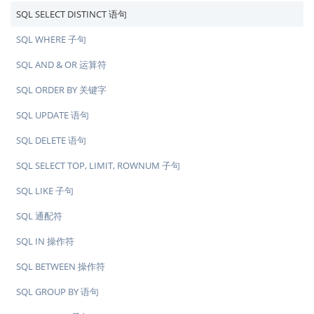
SQL SELECT DISTINCT 语句
SQL WHERE 子句
SQL AND & OR 运算符
SQL ORDER BY 关键字
SQL UPDATE 语句
SQL DELETE 语句
SQL SELECT TOP, LIMIT, ROWNUM 子句
SQL LIKE 子句
SQL 通配符
SQL IN 操作符
SQL BETWEEN 操作符
SQL GROUP BY 语句