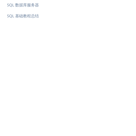
SQL 数据库服务器
SQL 基础教程总结
♥
简单教程，简单编程 - IT 入门首选站
Copyright © 2013-2022 简单教程 twle.cn All Rights Reserved.