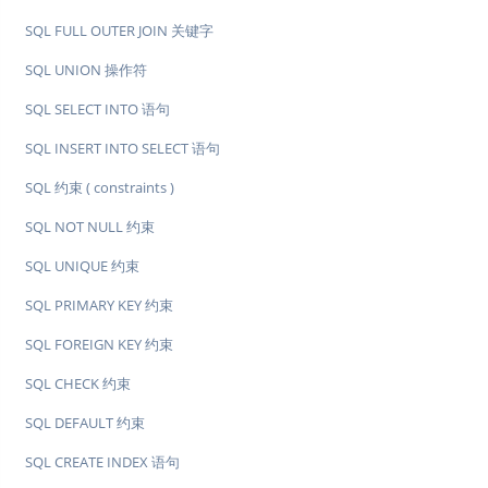
SQL FULL OUTER JOIN 关键字
SQL UNION 操作符
SQL SELECT INTO 语句
SQL INSERT INTO SELECT 语句
SQL 约束 ( constraints )
SQL NOT NULL 约束
SQL UNIQUE 约束
SQL PRIMARY KEY 约束
SQL FOREIGN KEY 约束
SQL CHECK 约束
SQL DEFAULT 约束
SQL CREATE INDEX 语句