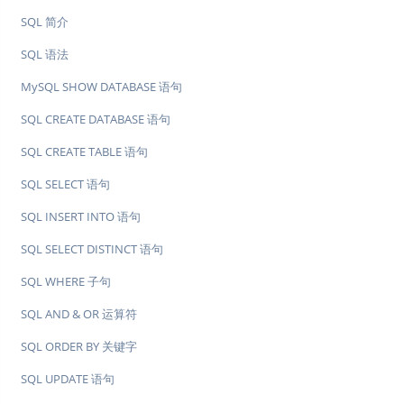
SQL 简介
SQL 语法
MySQL SHOW DATABASE 语句
SQL CREATE DATABASE 语句
SQL CREATE TABLE 语句
SQL SELECT 语句
SQL INSERT INTO 语句
SQL SELECT DISTINCT 语句
SQL WHERE 子句
SQL AND & OR 运算符
SQL ORDER BY 关键字
SQL UPDATE 语句