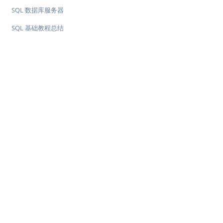
SQL 数据库服务器
SQL 基础教程总结
♥
简单教程，简单编程 - IT 入门首选站
Copyright © 2013-2022 简单教程 twle.cn All Rights Reserved.