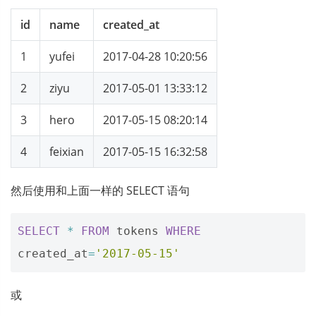
id
name
created_at
1
yufei
2017-04-28 10:20:56
2
ziyu
2017-05-01 13:33:12
3
hero
2017-05-15 08:20:14
4
feixian
2017-05-15 16:32:58
然后使用和上面一样的 SELECT 语句
SELECT
*
FROM
tokens
WHERE
created_at
=
'2017-05-15'
或