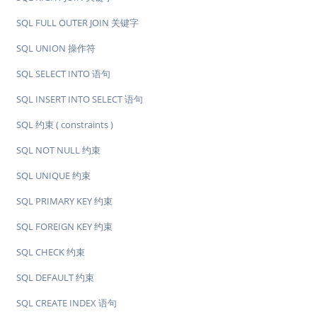
SQL FULL OUTER JOIN 关键字
SQL UNION 操作符
SQL SELECT INTO 语句
SQL INSERT INTO SELECT 语句
SQL 约束 ( constraints )
SQL NOT NULL 约束
SQL UNIQUE 约束
SQL PRIMARY KEY 约束
SQL FOREIGN KEY 约束
SQL CHECK 约束
SQL DEFAULT 约束
SQL CREATE INDEX 语句