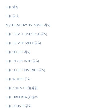
SQL 简介
SQL 语法
MySQL SHOW DATABASE 语句
SQL CREATE DATABASE 语句
SQL CREATE TABLE 语句
SQL SELECT 语句
SQL INSERT INTO 语句
SQL SELECT DISTINCT 语句
SQL WHERE 子句
SQL AND & OR 运算符
SQL ORDER BY 关键字
SQL UPDATE 语句