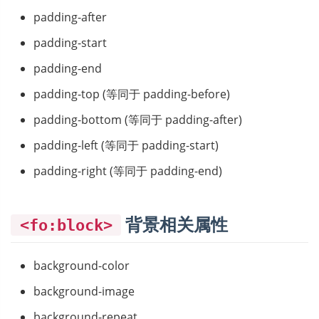
padding-after
padding-start
padding-end
padding-top (等同于 padding-before)
padding-bottom (等同于 padding-after)
padding-left (等同于 padding-start)
padding-right (等同于 padding-end)
背景相关属性
<fo:block>
background-color
background-image
background-repeat