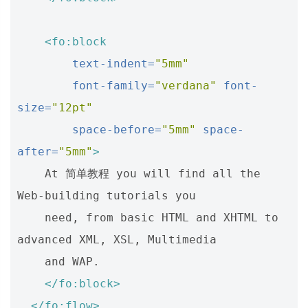
<fo:block
text-indent=
"5mm"
font-family=
"verdana"
font-
size=
"12pt"
space-before=
"5mm"
space-
after=
"5mm"
>
    At 简单教程 you will find all the 
Web-building tutorials you

    need, from basic HTML and XHTML to 
advanced XML, XSL, Multimedia

    and WAP.

</fo:block>
</fo:flow>