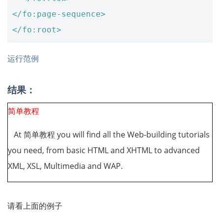
</fo:page-sequence>
</fo:root>
运行范例
结果：
简单教程
At 简单教程 you will find all the Web-building tutorials
you need, from basic HTML and XHTML to advanced
XML, XSL, Multimedia and WAP.
请看上面的例子