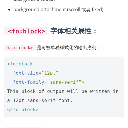
background-attachment (scroll 或者 fixed)
字体相关属性：
<fo:block>
是可被单独样式化的输出序列：
<fo:block>
<fo:block
font-size=
"12pt"
font-family=
"sans-serif"
>
This block of output will be written in 
</fo:block>