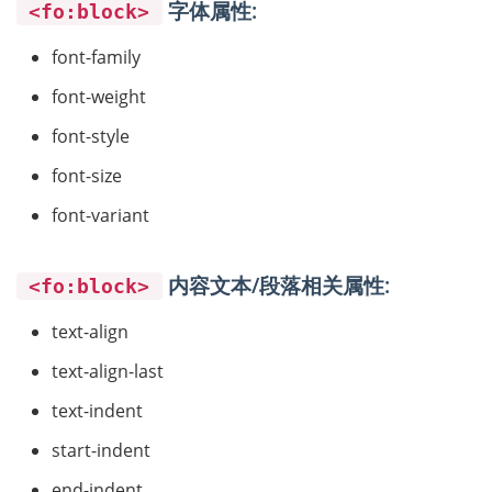
字体属性:
<fo:block>
font-family
font-weight
font-style
font-size
font-variant
内容文本/段落相关属性:
<fo:block>
text-align
text-align-last
text-indent
start-indent
end-indent