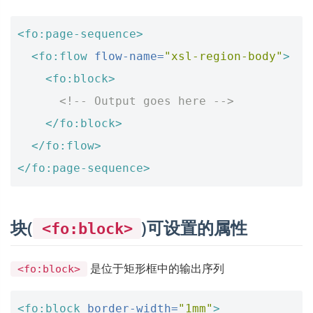
<fo:page-sequence>
<fo:flow
flow-name=
"xsl-region-body"
>
<fo:block>
<!-- Output goes here -->
</fo:block>
</fo:flow>
</fo:page-sequence>
块(
)可设置的属性
<fo:block>
是位于矩形框中的输出序列
<fo:block>
<fo:block
border-width=
"1mm"
>