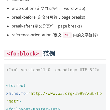
wrap-option (定义自动换行，word wrap)
break-before (定义分页符，page breaks)
break-after (定义分页符，page breaks)
reference-orientation (定义
内的文字旋转)
90
范例
<fo:block>
<?xml version="1.0" encoding="UTF-8"?>
<fo:root
xmlns:fo=
"http://www.w3.org/1999/XSL/Fo
rmat"
>
<fo:layout-master-set>