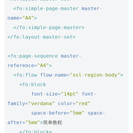
<fo:simple-page-master
master-
name=
"A4"
>
</fo:simple-page-master>
</fo:layout-master-set>
<fo:page-sequence
master-
reference=
"A4"
>
<fo:flow
flow-name=
"xsl-region-body"
>
<fo:block
font-size=
"14pt"
font-
family=
"verdana"
color=
"red"
space-before=
"5mm"
space-
after=
"5mm"
>
简单教程

</fo:block>