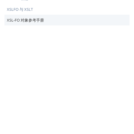
XSLFO 与 XSLT
XSL-FO 对象参考手册
♥
简单教程，简单编程 - IT 入门首选站
Copyright © 2013-2022 简单教程 twle.cn All Rights Reserved.