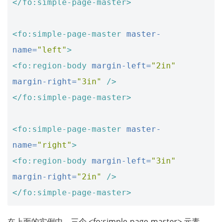
</fo:simple-page-master>
<fo:simple-page-master
master-
name=
"left"
>
<fo:region-body
margin-left=
"2in"
margin-right=
"3in"
/>
</fo:simple-page-master>
<fo:simple-page-master
master-
name=
"right"
>
<fo:region-body
margin-left=
"3in"
margin-right=
"2in"
/>
</fo:simple-page-master>
在上面的实例中，三个 <fo:simple-page-master> 元素，