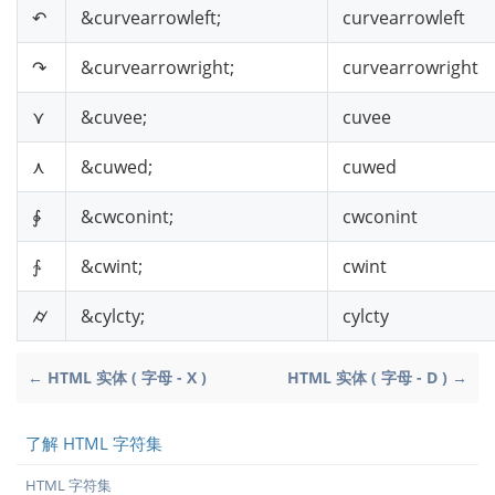
↶
&curvearrowleft;
curvearrowleft
↷
&curvearrowright;
curvearrowright
⋎
&cuvee;
cuvee
⋏
&cuwed;
cuwed
∲
&cwconint;
cwconint
∱
&cwint;
cwint
⌭
&cylcty;
cylcty
← HTML 实体 ( 字母 - X )
HTML 实体 ( 字母 - D ) →
了解 HTML 字符集
HTML 字符集