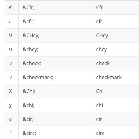
ℭ
&Cfr;
Cfr
𝔠
&cfr;
cfr
Ч
&CHcy;
CHcy
ч
&chcy;
chcy
✓
&check;
check
✓
&checkmark;
checkmark
Χ
&Chi;
Chi
χ
&chi;
chi
○
&cir;
cir
ˆ
&circ;
circ