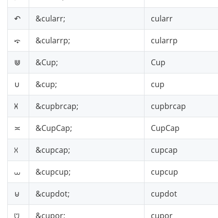
↶
&cularr;
cularr
⤽
&cularrp;
cularrp
⋓
&Cup;
Cup
∪
&cup;
cup
⩈
&cupbrcap;
cupbrcap
≍
&CupCap;
CupCap
⩆
&cupcap;
cupcap
⩊
&cupcup;
cupcup
⊍
&cupdot;
cupdot
⩅
&cupor;
cupor