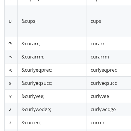
∪︀
&cups;
cups
↷
&curarr;
curarr
⤼
&curarrm;
curarrm
⋞
&curlyeqprec;
curlyeqprec
⋟
&curlyeqsucc;
curlyeqsucc
⋎
&curlyvee;
curlyvee
⋏
&curlywedge;
curlywedge
¤
&curren;
curren