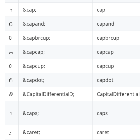
∩
&cap;
cap
⩄
&capand;
capand
⩉
&capbrcup;
capbrcup
⩋
&capcap;
capcap
⩇
&capcup;
capcup
⩀
&capdot;
capdot
ⅅ
&CapitalDifferentialD;
CapitalDifferentia
∩︀
&caps;
caps
⁁
&caret;
caret