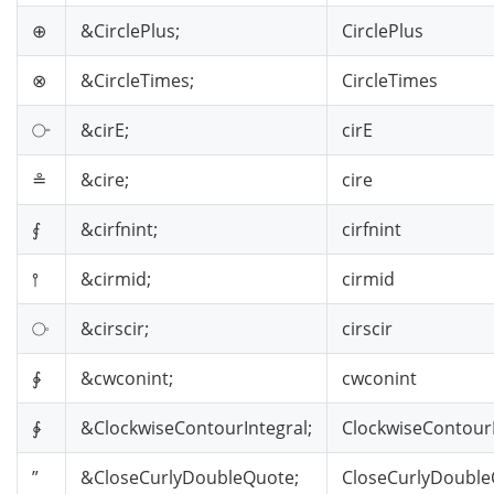
⊕
&CirclePlus;
CirclePlus
⊗
&CircleTimes;
CircleTimes
⧃
&cirE;
cirE
≗
&cire;
cire
⨐
&cirfnint;
cirfnint
⫯
&cirmid;
cirmid
⧂
&cirscir;
cirscir
∲
&cwconint;
cwconint
∲
&ClockwiseContourIntegral;
ClockwiseContourI
”
&CloseCurlyDoubleQuote;
CloseCurlyDoubl