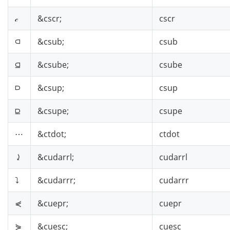
𝒸
&cscr;
cscr
⫏
&csub;
csub
⫑
&csube;
csube
⫐
&csup;
csup
⫒
&csupe;
csupe
⋯
&ctdot;
ctdot
⤸
&cudarrl;
cudarrl
⤵
&cudarrr;
cudarrr
⋞
&cuepr;
cuepr
⋟
&cuesc;
cuesc