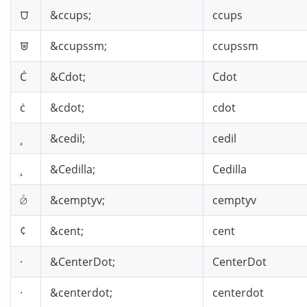
⩌
&ccups;
ccups
⩐
&ccupssm;
ccupssm
Ċ
&Cdot;
Cdot
ċ
&cdot;
cdot
¸
&cedil;
cedil
¸
&Cedilla;
Cedilla
⦲
&cemptyv;
cemptyv
¢
&cent;
cent
·
&CenterDot;
CenterDot
·
&centerdot;
centerdot