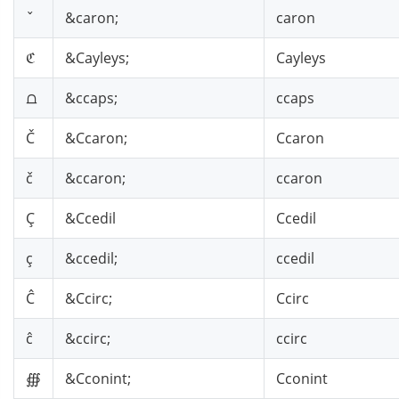
ˇ
&caron;
caron
ℭ
&Cayleys;
Cayleys
⩍
&ccaps;
ccaps
Č
&Ccaron;
Ccaron
č
&ccaron;
ccaron
Ç
&Ccedil
Ccedil
ç
&ccedil;
ccedil
Ĉ
&Ccirc;
Ccirc
ĉ
&ccirc;
ccirc
∰
&Cconint;
Cconint