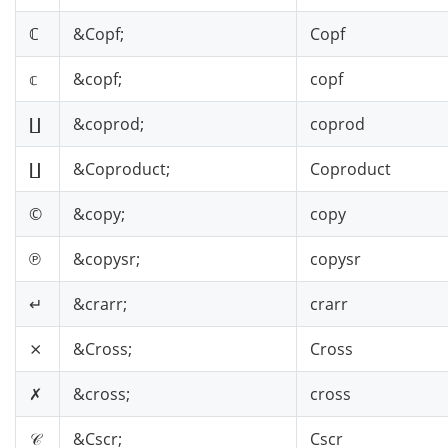
ℂ
&Copf;
Copf
𝕔
&copf;
copf
∐
&coprod;
coprod
∐
&Coproduct;
Coproduct
©
&copy;
copy
℗
&copysr;
copysr
↵
&crarr;
crarr
⨯
&Cross;
Cross
✗
&cross;
cross
𝒞
&Cscr;
Cscr