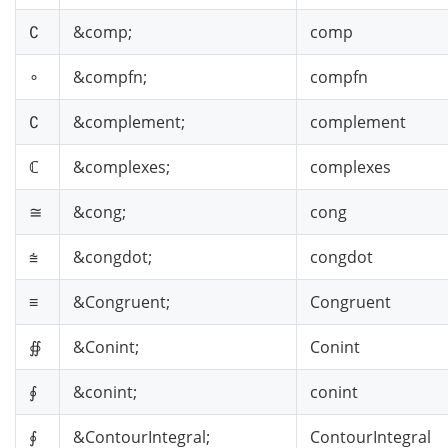
∁
&comp;
comp
∘
&compfn;
compfn
∁
&complement;
complement
ℂ
&complexes;
complexes
≅
&cong;
cong
⩭
&congdot;
congdot
≡
&Congruent;
Congruent
∯
&Conint;
Conint
∮
&conint;
conint
∮
&ContourIntegral;
ContourIntegral