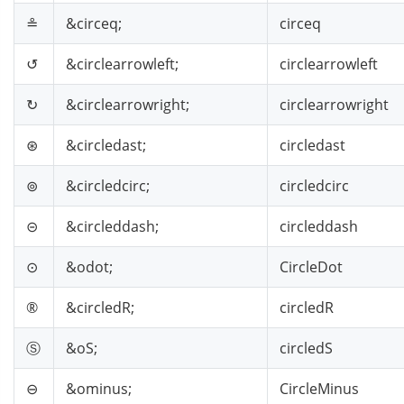
≗
&circeq;
circeq
↺
&circlearrowleft;
circlearrowleft
↻
&circlearrowright;
circlearrowright
⊛
&circledast;
circledast
⊚
&circledcirc;
circledcirc
⊝
&circleddash;
circleddash
⊙
&odot;
CircleDot
®
&circledR;
circledR
Ⓢ
&oS;
circledS
⊖
&ominus;
CircleMinus