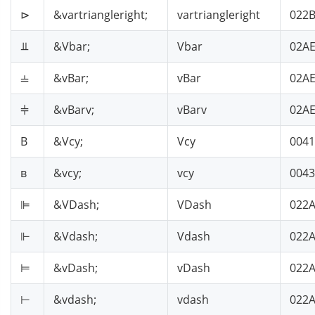
⊳
&vartriangleright;
vartriangleright
022
⫫
&Vbar;
Vbar
02A
⫨
&vBar;
vBar
02A
⫩
&vBarv;
vBarv
02A
В
&Vcy;
Vcy
0041
в
&vcy;
vcy
0043
⊫
&VDash;
VDash
022
⊩
&Vdash;
Vdash
022
⊨
&vDash;
vDash
022
⊢
&vdash;
vdash
022