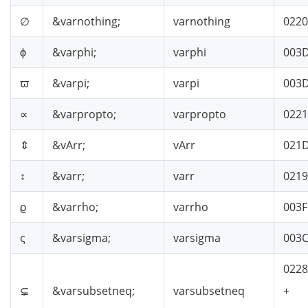
∅
&varnothing;
varnothing
0220
ϕ
&varphi;
varphi
003
ϖ
&varpi;
varpi
003
∝
&varpropto;
varpropto
022
⇕
&vArr;
vArr
021
↕
&varr;
varr
0219
ϱ
&varrho;
varrho
003F
ς
&varsigma;
varsigma
003
022
⊊︀
&varsubsetneq;
varsubsetneq
+