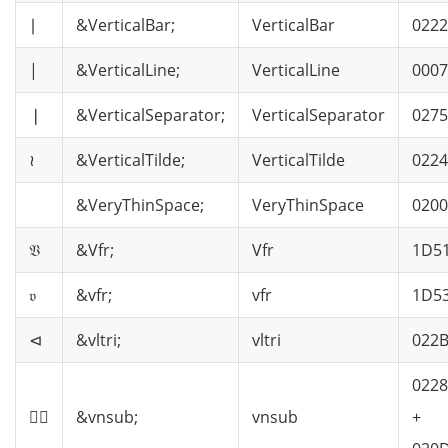
∣
&VerticalBar;
VerticalBar
0222
|
&VerticalLine;
VerticalLine
000
❘
&VerticalSeparator;
VerticalSeparator
0275
≀
&VerticalTilde;
VerticalTilde
0224
&VeryThinSpace;
VeryThinSpace
020
𝔙
&Vfr;
Vfr
1D5
𝔳
&vfr;
vfr
1D5
⊲
&vltri;
vltri
022
0228
⊂⃒
&vnsub;
vnsub
+