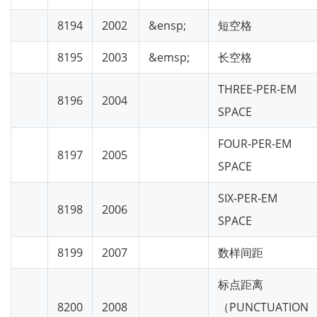
8194
2002
&ensp;
短空格
8195
2003
&emsp;
长空格
THREE-PER-EM
8196
2004
SPACE
FOUR-PER-EM
8197
2005
SPACE
SIX-PER-EM
8198
2006
SPACE
8199
2007
数样间距
标点距离
8200
2008
（PUNCTUATION