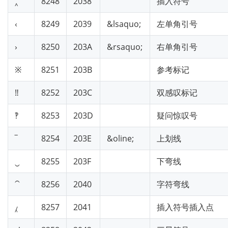
‸
8248
2038
插入符号
‹
8249
2039
&lsaquo;
左单角引号
›
8250
203A
&rsaquo;
右单角引号
※
8251
203B
参考标记
‼
8252
203C
双感叹标记
‽
8253
203D
疑问惊叹号
‾
8254
203E
&oline;
上划线
‿
8255
203F
下弯线
⁀
8256
2040
字符弯线
⁁
8257
2041
插入符号插入点