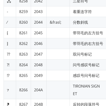
⁂
8258
2042
三星符号
⁃
8259
2043
着重连字符
⁄
8260
2044
&frasl;
分数斜线
⁅
8261
2045
带羽毛的左方括号
⁆
8262
2046
带羽毛的右方括号
⁇
8263
2047
双问号标记
⁈
8264
2048
问号感叹号标记
⁉
8265
2049
感叹号问号标记
TIRONIAN SIGN
⁊
8266
204A
ET
⁋
8267
204B
反转的段落符号