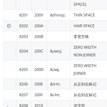
SPACE)
8201
2009
&thinsp;
THIN SPACE
⏲
8202
200A
HAIR SPACE
8203
200B
零宽空格
ZERO WIDTH
8204
200C
&zwnj;
NON-JOINER
ZERO WIDTH
8205
200D
&zwj;
JOINER
8206
200E
&lrm;
从左到右标记
8207
200F
&rlm;
从右到左标记
‐
8208
2010
连字符