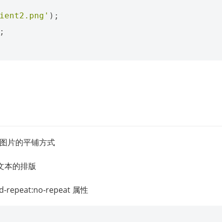
ient2.png'
);
;
置背景图片的平铺方式
文本的排版
peat:no-repeat 属性