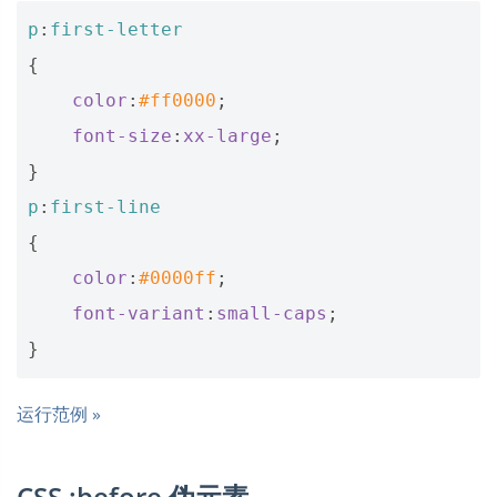
p
:
first-letter
{
color
:
#ff0000
;
font-size
:
xx-large
;
}
p
:
first-line
{
color
:
#0000ff
;
font-variant
:
small-caps
;
}
运行范例 »
CSS :before 伪元素