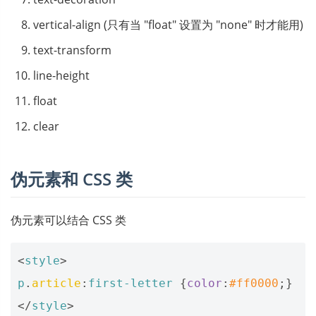
vertical-align (只有当 "float" 设置为 "none" 时才能用)
text-transform
line-height
float
clear
伪元素和 CSS 类
伪元素可以结合 CSS 类
<
style
>
p
.
article
:
first-letter
{
color
:
#ff0000
;}
</
style
>