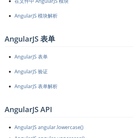
在文件中 AngularJS 模块
AngularJS 模块解析
AngularJS 表单
AngularJS 表单
AngularJS 验证
AngularJS 表单解析
AngularJS API
AngularJS angular.lowercase()