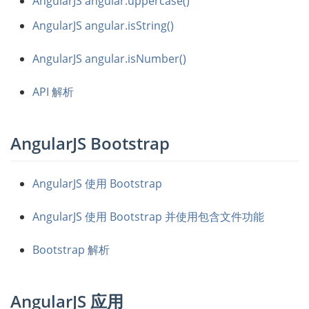
AngularJS angular.uppercase()
AngularJS angular.isString()
AngularJS angular.isNumber()
API 解析
AngularJS Bootstrap
AngularJS 使用 Bootstrap
AngularJS 使用 Bootstrap 并使用包含文件功能
Bootstrap 解析
AngularJS 应用