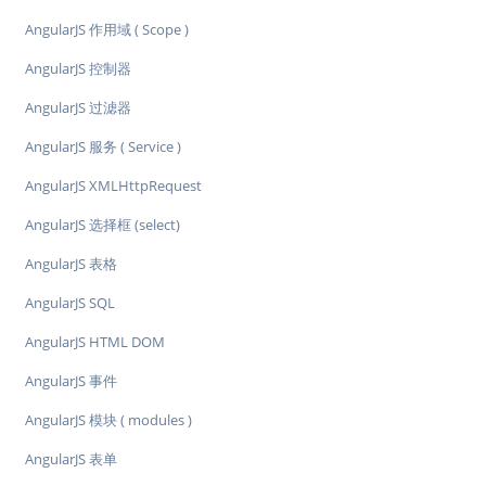
AngularJS 作用域 ( Scope )
AngularJS 控制器
AngularJS 过滤器
AngularJS 服务 ( Service )
AngularJS XMLHttpRequest
AngularJS 选择框 (select)
AngularJS 表格
AngularJS SQL
AngularJS HTML DOM
AngularJS 事件
AngularJS 模块 ( modules )
AngularJS 表单