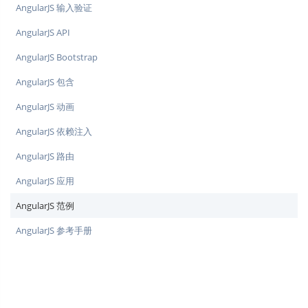
AngularJS 输入验证
AngularJS API
AngularJS Bootstrap
AngularJS 包含
AngularJS 动画
AngularJS 依赖注入
AngularJS 路由
AngularJS 应用
AngularJS 范例
AngularJS 参考手册