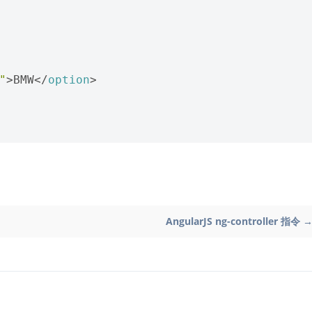
"
>
BMW
</
option
>
AngularJS ng-controller 指令 