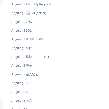
AngularJS XMLHttpRequest
AngularJS 选择框 (select)
AngularJS 表格
AngularJS SQL
AngularJS HTML DOM
AngularJS 事件
AngularJS 模块 ( modules )
AngularJS 表单
AngularJS 输入验证
AngularJS API
AngularJS Bootstrap
AngularJS 包含