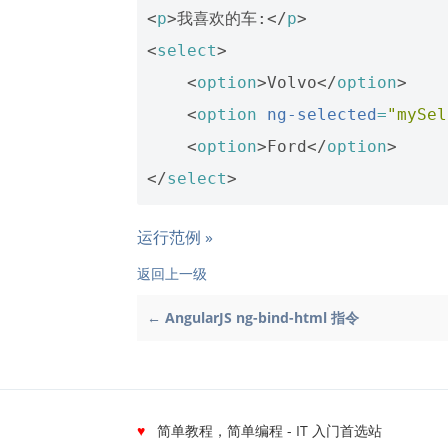
<
p
>
我喜欢的车:
</
p
>
<
select
>
<
option
>
Volvo
</
option
>
<
option
ng-selected
=
"mySel
<
option
>
Ford
</
option
>
</
select
>
运行范例 »
返回上一级
← AngularJS ng-bind-html 指令
♥
简单教程，简单编程 - IT 入门首选站