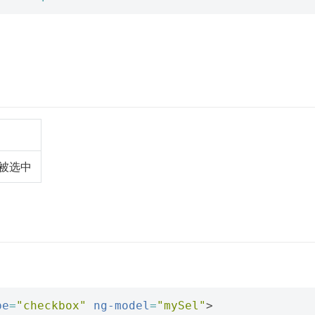
项被选中
pe
=
"checkbox"
ng-model
=
"mySel"
>