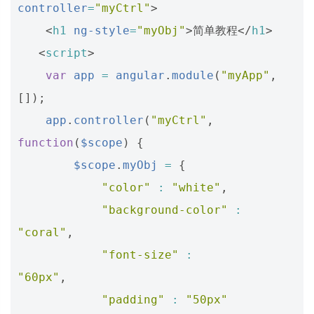
controller
=
"myCtrl"
>
<
h1
ng-style
=
"myObj"
>
简单教程
</
h1
>
<
script
>
var
app
=
angular
.
module
(
"myApp"
,
[]);
app
.
controller
(
"myCtrl"
,
function
(
$scope
)
{
$scope
.
myObj
=
{
"color"
:
"white"
,
"background-color"
:
"coral"
,
"font-size"
:
"60px"
,
"padding"
:
"50px"