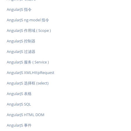
AngularJS 指令
AngularJS ng-model 指令
AngularJS 作用域 ( Scope )
AngularJS 控制器
AngularJS 过滤器
AngularJS 服务 ( Service )
AngularJS XMLHttpRequest
AngularJS 选择框 (select)
AngularJS 表格
AngularJS SQL
AngularJS HTML DOM
AngularJS 事件