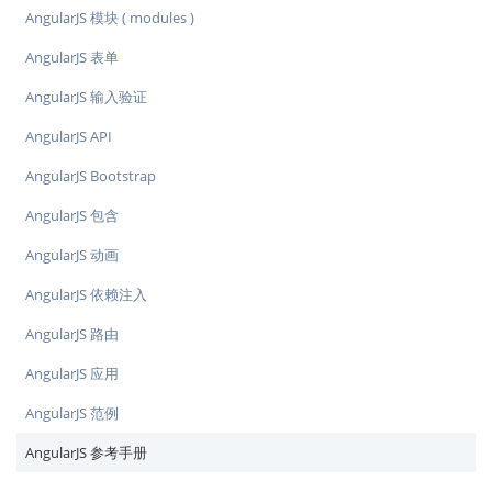
AngularJS 模块 ( modules )
AngularJS 表单
AngularJS 输入验证
AngularJS API
AngularJS Bootstrap
AngularJS 包含
AngularJS 动画
AngularJS 依赖注入
AngularJS 路由
AngularJS 应用
AngularJS 范例
AngularJS 参考手册