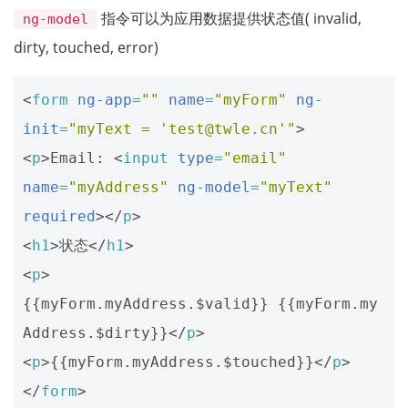
指令可以为应用数据提供状态值( invalid,
ng-model
dirty, touched, error)
<
form
ng-app
=
""
name
=
"myForm"
ng-
init
=
"myText = 'test@twle.cn'"
>
<
p
>
Email: 
<
input
type
=
"email"
name
=
"myAddress"
ng-model
=
"myText"
required
></
p
>
<
h1
>
状态
</
h1
>
<
p
>
{{myForm.myAddress.$valid}} {{myForm.my
Address.$dirty}}
</
p
>
<
p
>
{{myForm.myAddress.$touched}}
</
p
>
</
form
>