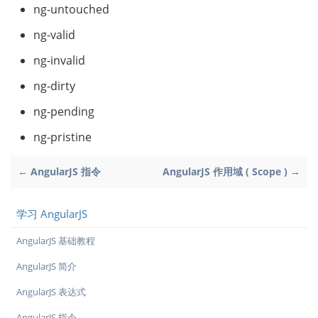
ng-untouched
ng-valid
ng-invalid
ng-dirty
ng-pending
ng-pristine
← AngularJS 指令
AngularJS 作用域 ( Scope ) →
学习 AngularJS
AngularJS 基础教程
AngularJS 简介
AngularJS 表达式
AngularJS 指令