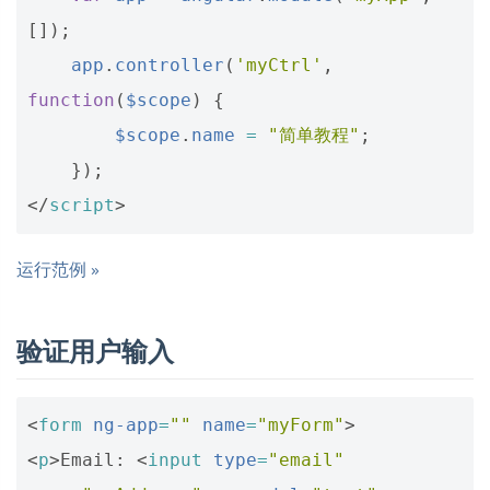
[]);
app
.
controller
(
'myCtrl'
,
function
(
$scope
)
{
$scope
.
name
=
"简单教程"
;
});
</
script
>
运行范例 »
验证用户输入
<
form
ng-app
=
""
name
=
"myForm"
>
<
p
>
Email: 
<
input
type
=
"email"