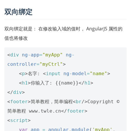
双向绑定
双向绑定就是： 在修改输入域的值时， AngularJS 属性的
值也将修改
<
div
ng-app
=
"myApp"
ng-
controller
=
"myCtrl"
>
<
p
>
名字: 
<
input
ng-model
=
"name"
>
<
h1
>
你输入了: {{name}}
</
h1
>
</
div
>
<
footer
>
简单教程，简单编程
<
br
/>
Copyright © 
简单教程 www.twle.cn
</
footer
>
<
script
>
var
app
=
angular
.
module
(
'myApp'
,