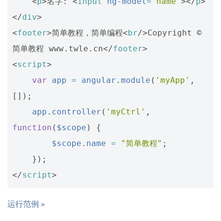
<
p
>
名字: 
<
input
ng-model
=
"name"
></
p
>
</
div
>
<
footer
>
简单教程，简单编程
<
br
/>
Copyright © 
简单教程 www.twle.cn
</
footer
>
<
script
>
var
app
=
angular
.
module
(
'myApp'
,
[]);
app
.
controller
(
'myCtrl'
,
function
(
$scope
)
{
$scope
.
name
=
"简单教程"
;
});
</
script
>
运行范例 »