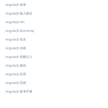
AngularJS 表单
AngularJS 输入验证
AngularJS API
AngularJS Bootstrap
AngularJS 包含
AngularJS 动画
AngularJS 依赖注入
AngularJS 路由
AngularJS 应用
AngularJS 范例
AngularJS 参考手册