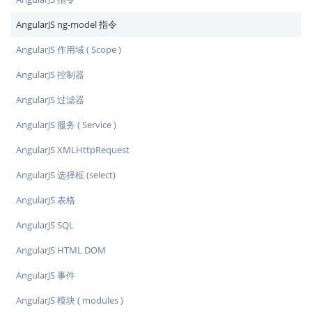
AngularJS ng-model 指令
AngularJS 作用域 ( Scope )
AngularJS 控制器
AngularJS 过滤器
AngularJS 服务 ( Service )
AngularJS XMLHttpRequest
AngularJS 选择框 (select)
AngularJS 表格
AngularJS SQL
AngularJS HTML DOM
AngularJS 事件
AngularJS 模块 ( modules )