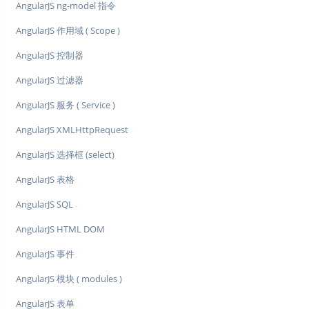
AngularJS ng-model 指令
AngularJS 作用域 ( Scope )
AngularJS 控制器
AngularJS 过滤器
AngularJS 服务 ( Service )
AngularJS XMLHttpRequest
AngularJS 选择框 (select)
AngularJS 表格
AngularJS SQL
AngularJS HTML DOM
AngularJS 事件
AngularJS 模块 ( modules )
AngularJS 表单