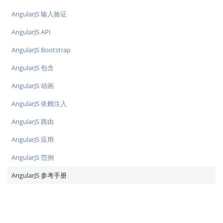
AngularJS 输入验证
AngularJS API
AngularJS Bootstrap
AngularJS 包含
AngularJS 动画
AngularJS 依赖注入
AngularJS 路由
AngularJS 应用
AngularJS 范例
AngularJS 参考手册