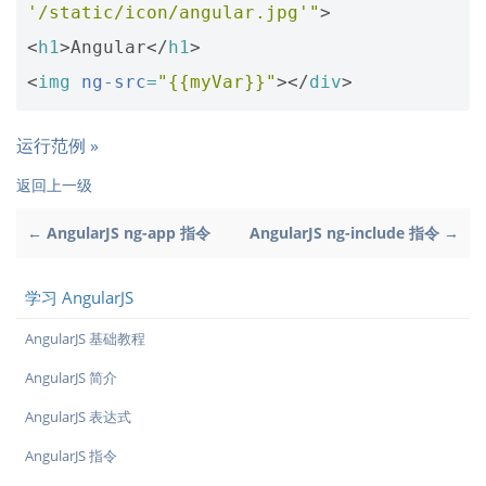
'/static/icon/angular.jpg'"
>
<
h1
>
Angular
</
h1
>
<
img
ng-src
=
"{{myVar}}"
></
div
>
运行范例 »
返回上一级
← AngularJS ng-app 指令
AngularJS ng-include 指令 →
学习 AngularJS
AngularJS 基础教程
AngularJS 简介
AngularJS 表达式
AngularJS 指令