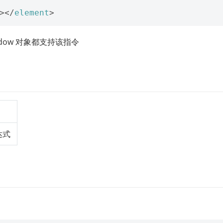
></
element
>
 和 window 对象都支持该指令
达式