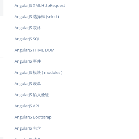
AngularJS XMLHttpRequest
AngularJS 选择框 (select)
AngularJS 表格
AngularJS SQL
AngularJS HTML DOM
AngularJS 事件
AngularJS 模块 ( modules )
AngularJS 表单
AngularJS 输入验证
AngularJS API
AngularJS Bootstrap
AngularJS 包含