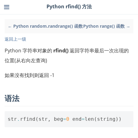
Python rfind() 方法
← Python random.randrange() 函数
Python range() 函数 →
返回上一级
Python 字符串对象的
rfind()
返回字符串最后一次出现的
位置(从右向左查询)
如果没有找到则返回 -1
语法
str
.
rfind
(
str
,
beg
=
0
end
=
len
(
string
))