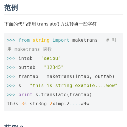
范例
下面的代码使用 translate() 方法转换一些字符
>>>
from
string
import
maketrans
# 引
用 maketrans 函数
>>>
intab
=
"aeiou"
>>>
outtab
=
"12345"
>>>
trantab
=
maketrans
(
intab
,
outtab
)
>>>
s
=
"this is string example....wow"
>>>
print
s
.
translate
(
trantab
)
th3s
3
s
str3ng
2
x1mpl2
....
w4w