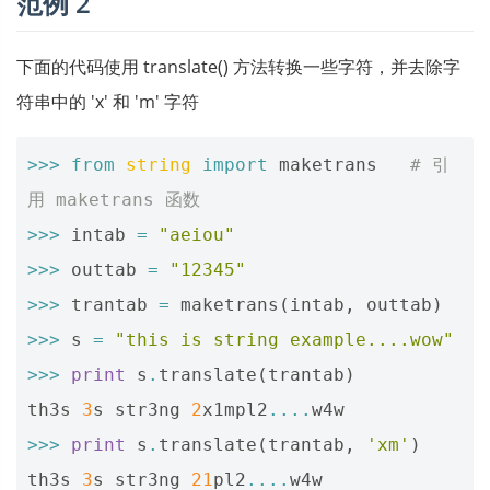
范例 2
下面的代码使用 translate() 方法转换一些字符，并去除字
符串中的 'x' 和 'm' 字符
>>>
from
string
import
maketrans
# 引
用 maketrans 函数
>>>
intab
=
"aeiou"
>>>
outtab
=
"12345"
>>>
trantab
=
maketrans
(
intab
,
outtab
)
>>>
s
=
"this is string example....wow"
>>>
print
s
.
translate
(
trantab
)
th3s
3
s
str3ng
2
x1mpl2
....
w4w
>>>
print
s
.
translate
(
trantab
,
'xm'
)
th3s
3
s
str3ng
21
pl2
....
w4w