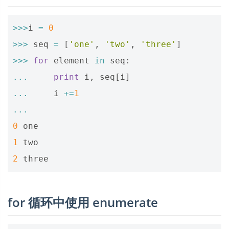
>>>
i
=
0
>>>
seq
=
[
'one'
,
'two'
,
'three'
]
>>>
for
element
in
seq
:
...
print
i
,
seq
[
i
]
...
i
+=
1
...
0
one
1
two
2
three
for 循环中使用 enumerate