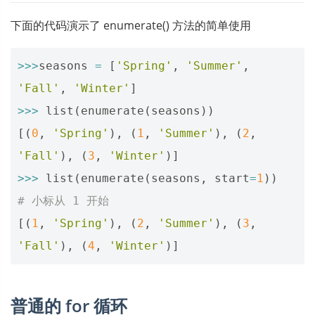
下面的代码演示了 enumerate() 方法的简单使用
>>>
seasons
=
[
'Spring'
,
'Summer'
,
'Fall'
,
'Winter'
]
>>>
list
(
enumerate
(
seasons
))
[(
0
,
'Spring'
),
(
1
,
'Summer'
),
(
2
,
'Fall'
),
(
3
,
'Winter'
)]
>>>
list
(
enumerate
(
seasons
,
start
=
1
))
# 小标从 1 开始
[(
1
,
'Spring'
),
(
2
,
'Summer'
),
(
3
,
'Fall'
),
(
4
,
'Winter'
)]
普通的 for 循环