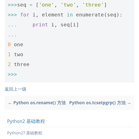
>>>
seq
=
[
'one'
,
'two'
,
'three'
]
>>>
for
i
,
element
in
enumerate
(
seq
):
...
print
i
,
seq
[
i
]
...
0
one
1
two
2
three
>>>
返回上一级
← Python os.rename() 方法
Python os.tcsetpgrp() 方法 →
Python2 基础教程
Python27 基础教程