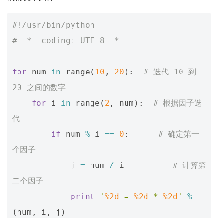
#!/usr/bin/python
# -*- coding: UTF-8 -*-
for
num
in
range
(
10
,
20
):
# 迭代 10 到 
20 之间的数字
for
i
in
range
(
2
,
num
):
# 根据因子迭
代
if
num
%
i
==
0
:
# 确定第一
个因子
j
=
num
/
i
# 计算第
二个因子
print
'
%2d
 = 
%2d
 * 
%2d
'
%
(
num
,
i
,
j
)