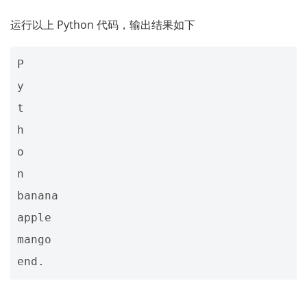
运行以上 Python 代码，输出结果如下
P

y

t

h

o

n

banana

apple

mango
