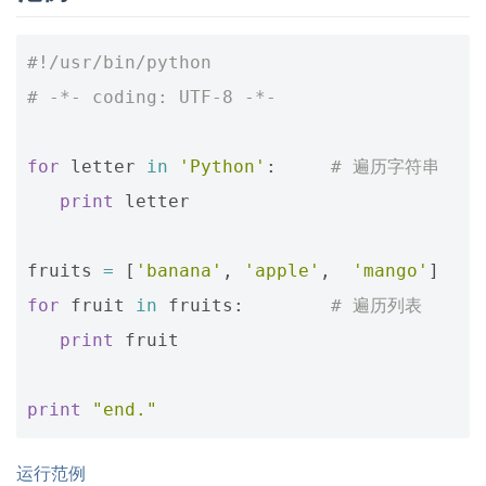
#!/usr/bin/python
# -*- coding: UTF-8 -*-
for
letter
in
'Python'
:
# 遍历字符串
print
letter
fruits
=
[
'banana'
,
'apple'
,
'mango'
]
for
fruit
in
fruits
:
# 遍历列表
print
fruit
print
"end."
运行范例