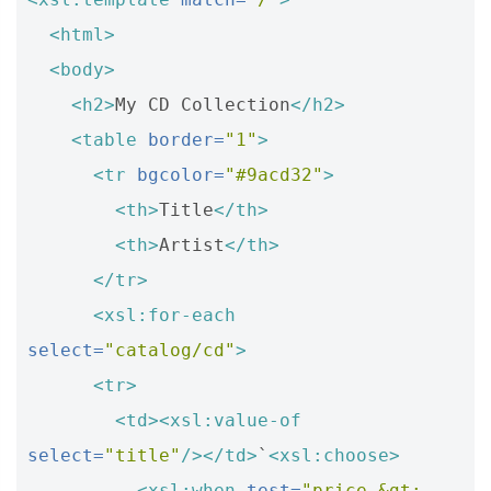
<html>
<body>
<h2>
My CD Collection
</h2>
<table
border=
"1"
>
<tr
bgcolor=
"#9acd32"
>
<th>
Title
</th>
<th>
Artist
</th>
</tr>
<xsl:for-each
select=
"catalog/cd"
>
<tr>
<td><xsl:value-of
select=
"title"
/></td>
`
<xsl:choose>
<xsl:when
test=
"price &gt; 