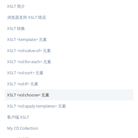
XSLT 简介
浏览器支持 XSLT 情况
XSLT 转换
XSLT <template> 元素
XSLT <xsl:value-of> 元素
XSLT <xsl:for-each> 元素
XSLT <xsl:sort> 元素
XSLT <xsl:if> 元素
XSLT <xsl:choose> 元素
XSLT <xsl:apply-templates> 元素
客户端 XSLT
My CD Collection