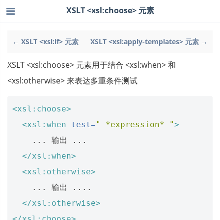
XSLT <xsl:choose> 元素
← XSLT <xsl:if> 元素
XSLT <xsl:apply-templates> 元素 →
XSLT <xsl:choose> 元素用于结合 <xsl:when> 和
<xsl:otherwise> 来表达多重条件测试
<xsl:choose>
<xsl:when
test=
" *expression* "
>
    ... 输出 ...

</xsl:when>
<xsl:otherwise>
    ... 输出 ....

</xsl:otherwise>
</xsl:choose>