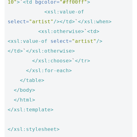
10"
>
`
<td
bgcolor=
"#ff00ff"
>
<xsl:value-of
select=
"artist"
/></td>
`
</xsl:when>
<xsl:otherwise>
`
<td>
<xsl:value-of
select=
"artist"
/>
</td>
`
</xsl:otherwise>
</xsl:choose>
`
</tr>
</xsl:for-each>
</table>
</body>
</html>
</xsl:template>
</xsl:stylesheet>