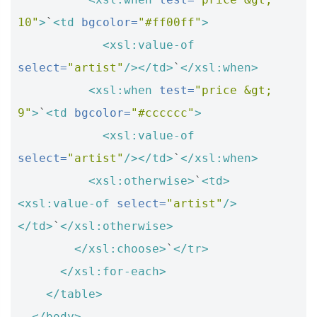
10"
>
`
<td
bgcolor=
"#ff00ff"
>
<xsl:value-of
select=
"artist"
/></td>
`
</xsl:when>
<xsl:when
test=
"price &gt; 
9"
>
`
<td
bgcolor=
"#cccccc"
>
<xsl:value-of
select=
"artist"
/></td>
`
</xsl:when>
<xsl:otherwise>
`
<td>
<xsl:value-of
select=
"artist"
/>
</td>
`
</xsl:otherwise>
</xsl:choose>
`
</tr>
</xsl:for-each>
</table>
</body>