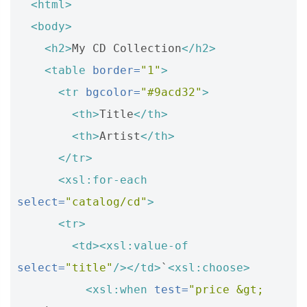
<html>
<body>
<h2>
My CD Collection
</h2>
<table
border=
"1"
>
<tr
bgcolor=
"#9acd32"
>
<th>
Title
</th>
<th>
Artist
</th>
</tr>
<xsl:for-each
select=
"catalog/cd"
>
<tr>
<td><xsl:value-of
select=
"title"
/></td>
`
<xsl:choose>
<xsl:when
test=
"price &gt; 