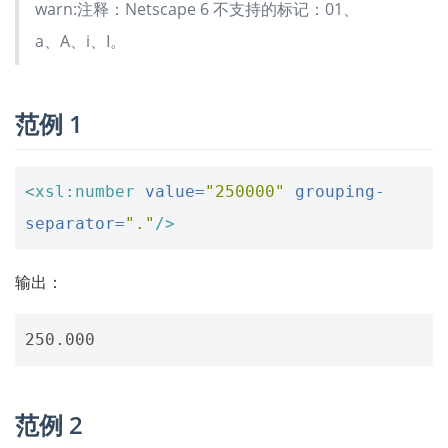
warn:注释：Netscape 6 不支持的标记：01、
a、A、i、I。
范例 1
<xsl:number
value=
"250000"
grouping-
separator=
"."
/>
输出：
范例 2