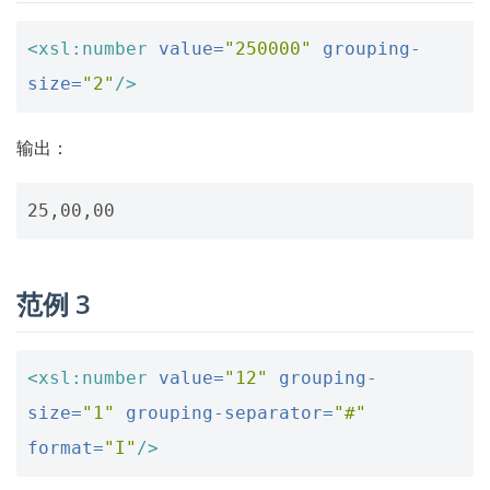
<xsl:number
value=
"250000"
grouping-
size=
"2"
/>
输出：
范例 3
<xsl:number
value=
"12"
grouping-
size=
"1"
grouping-separator=
"#"
format=
"I"
/>