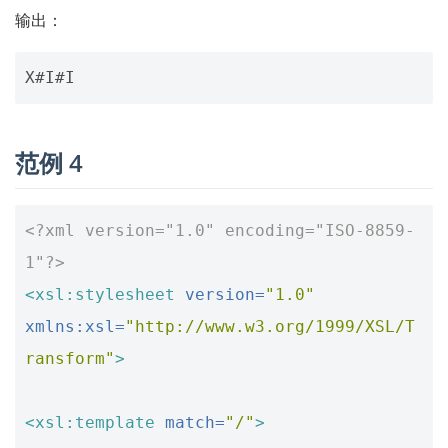
输出：
范例 4
<?xml version="1.0" encoding="ISO-8859-
1"?>
<xsl:stylesheet
version=
"1.0"
xmlns:xsl=
"http://www.w3.org/1999/XSL/T
ransform"
>
<xsl:template
match=
"/"
>