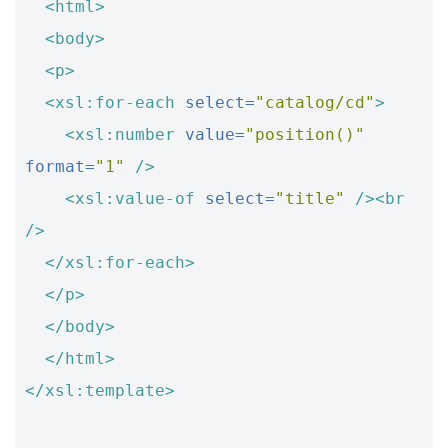
<html>
<body>
<p>
<xsl:for-each
select=
"catalog/cd"
>
<xsl:number
value=
"position()"
format=
"1"
/>
<xsl:value-of
select=
"title"
/><br
/>
</xsl:for-each>
</p>
</body>
</html>
</xsl:template>