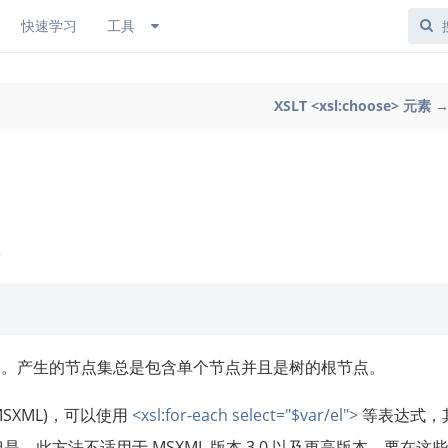
快速学习
工具
XSLT <xsl:choose> 元素 
集
换为节点集。产生的节点集总是包含单个节点并且是树的根节点。
(MSXML)，可以使用
<xsl:for-each select="$var/el">
等表达式，
。但是，此方法不适用于 MSXML 版本 3.0 以及更高版本。要在这些