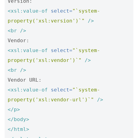
<xsl:value-of
select=
"`system-
property('xsl:version')`"
/>
<br
/>
<xsl:value-of
select=
"`system-
property('xsl:vendor')`"
/>
<br
/>
<xsl:value-of
select=
"`system-
property('xsl:vendor-url')`"
/>
</p>
</body>
</html>