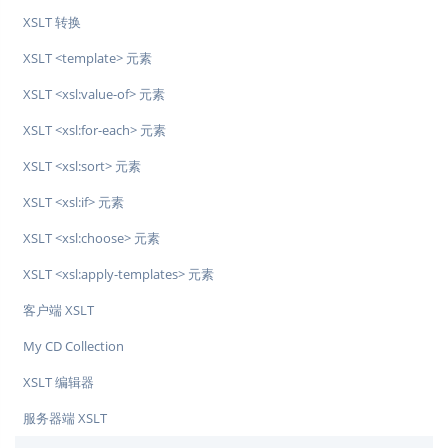
XSLT 转换
XSLT <template> 元素
XSLT <xsl:value-of> 元素
XSLT <xsl:for-each> 元素
XSLT <xsl:sort> 元素
XSLT <xsl:if> 元素
XSLT <xsl:choose> 元素
XSLT <xsl:apply-templates> 元素
客户端 XSLT
My CD Collection
XSLT 编辑器
服务器端 XSLT