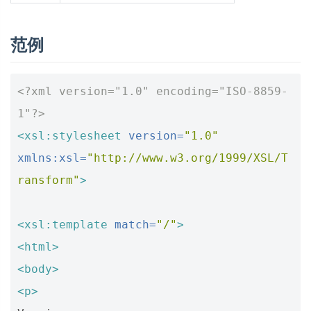
范例
<?xml version="1.0" encoding="ISO-8859-
1"?>
<xsl:stylesheet
version=
"1.0"
xmlns:xsl=
"http://www.w3.org/1999/XSL/T
ransform"
>
<xsl:template
match=
"/"
>
<html>
<body>
<p>