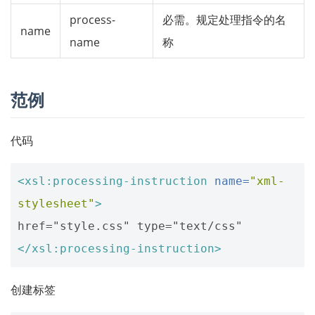
process-
必需。规定处理指令的名
name
name
称
范例
代码
<xsl:processing-instruction
name=
"xml-
stylesheet"
>
</xsl:processing-instruction>
创建标签