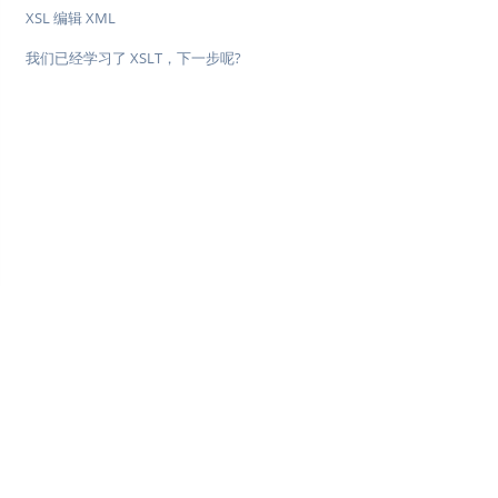
XSL 编辑 XML
我们已经学习了 XSLT，下一步呢?
♥
简单教程，简单编程 - IT 入门首选站
Copyright © 2013-2022 简单教程 twle.cn All Rights Reserved.