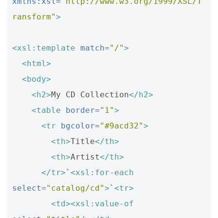
xmlns:xsl=
"http://www.w3.org/1999/XSL/T
ransform"
>
<xsl:template
match=
"/"
>
<html>
<body>
<h2>
My CD Collection
</h2>
<table
border=
"1"
>
<tr
bgcolor=
"#9acd32"
>
<th>
Title
</th>
<th>
Artist
</th>
</tr>
`
<xsl:for-each
select=
"catalog/cd"
>
`
<tr>
<td><xsl:value-of