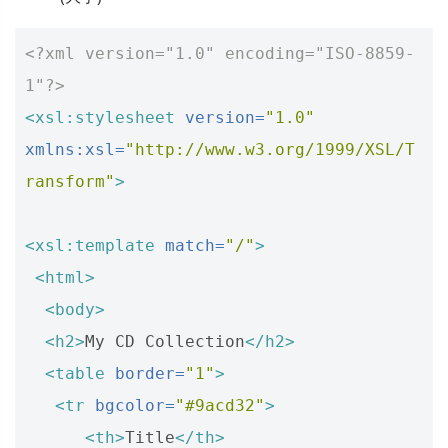
<?xml version="1.0" encoding="ISO-8859-
1"?>
<xsl:stylesheet
version=
"1.0"
xmlns:xsl=
"http://www.w3.org/1999/XSL/T
ransform"
>
<xsl:template
match=
"/"
>
<html>
<body>
<h2>
My CD Collection
</h2>
<table
border=
"1"
>
<tr
bgcolor=
"#9acd32"
>
<th>
Title
</th>