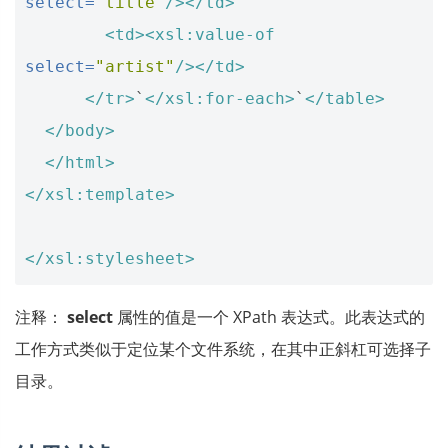
select=
"title"
/></td>
<td><xsl:value-of
select=
"artist"
/></td>
</tr>
`
</xsl:for-each>
`
</table>
</body>
</html>
</xsl:template>
</xsl:stylesheet>
注释：
select
属性的值是一个 XPath 表达式。此表达式的
工作方式类似于定位某个文件系统，在其中正斜杠可选择子
目录。