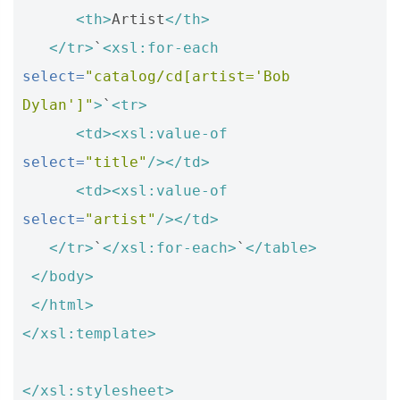
<th>
Artist
</th>
</tr>
`
<xsl:for-each
select=
"catalog/cd[artist='Bob 
Dylan']"
>
`
<tr>
<td><xsl:value-of
select=
"title"
/></td>
<td><xsl:value-of
select=
"artist"
/></td>
</tr>
`
</xsl:for-each>
`
</table>
</body>
</html>
</xsl:template>
</xsl:stylesheet>