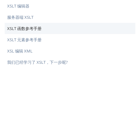
XSLT 编辑器
服务器端 XSLT
XSLT 函数参考手册
XSLT 元素参考手册
XSL 编辑 XML
我们已经学习了 XSLT，下一步呢?