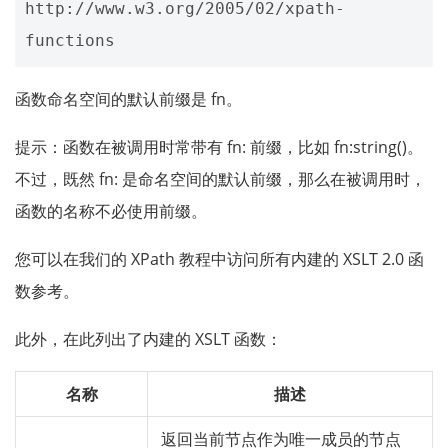
http://www.w3.org/2005/02/xpath-
函数命名空间的默认前缀是 fn。
提示：函数在被调用时常带有 fn: 前缀，比如 fn:string()。
不过，既然 fn: 是命名空间的默认前缀，那么在被调用时，
函数的名称不必使用前缀。
您可以在我们的 XPath 教程中访问所有内建的 XSLT 2.0 函
数参考。
此外，在此列出了内建的 XSLT 函数：
名称
描述
返回当前节点作为唯一成员的节点