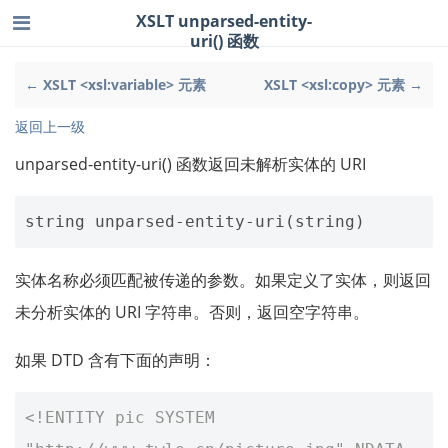
XSLT unparsed-entity-
uri() 函数
← XSLT <xsl:variable> 元素
XSLT <xsl:copy> 元素 →
返回上一级
unparsed-entity-uri() 函数返回未解析实体的 URI
实体名称必须匹配被传递的参数。如果定义了实体，则返回
未分析实体的 URI 字符串。否则，返回空字符串。
如果 DTD 含有下面的声明：
<!ENTITY pic SYSTEM 