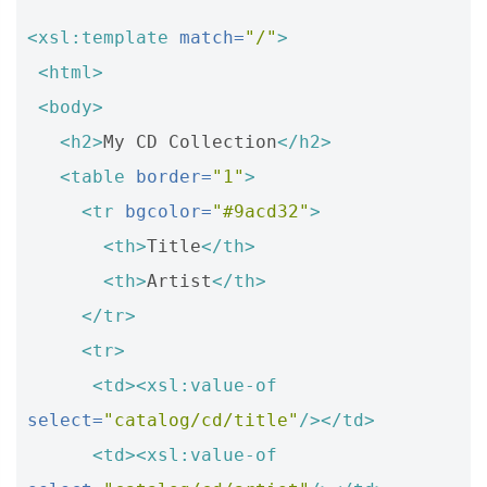
<xsl:template
match=
"/"
>
<html>
<body>
<h2>
My CD Collection
</h2>
<table
border=
"1"
>
<tr
bgcolor=
"#9acd32"
>
<th>
Title
</th>
<th>
Artist
</th>
</tr>
<tr>
<td><xsl:value-of
select=
"catalog/cd/title"
/></td>
<td><xsl:value-of