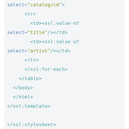
select=
"catalog/cd"
>
<tr>
<td><xsl:value-of
select=
"title"
/></td>
<td><xsl:value-of
select=
"artist"
/></td>
</tr>
</xsl:for-each>
</table>
</body>
</html>
</xsl:template>
</xsl:stylesheet>