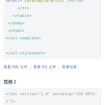
select=
"catalog/cd/artist"
/></td>
</tr>
</table>
</body>
</html>
</xsl:template>
</xsl:stylesheet>
查看 XML 文件
，
查看 XSL 文件
，
查看结果
范例 2
<?xml version="1.0" encoding="ISO-8859-
1"?>