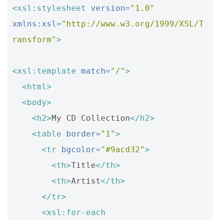
<xsl:stylesheet
version=
"1.0"
xmlns:xsl=
"http://www.w3.org/1999/XSL/T
ransform"
>
<xsl:template
match=
"/"
>
<html>
<body>
<h2>
My CD Collection
</h2>
<table
border=
"1"
>
<tr
bgcolor=
"#9acd32"
>
<th>
Title
</th>
<th>
Artist
</th>
</tr>
<xsl:for-each