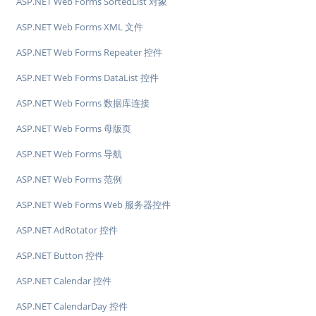
ASP.NET Web Forms SortedList 对象
ASP.NET Web Forms XML 文件
ASP.NET Web Forms Repeater 控件
ASP.NET Web Forms DataList 控件
ASP.NET Web Forms 数据库连接
ASP.NET Web Forms 母版页
ASP.NET Web Forms 导航
ASP.NET Web Forms 范例
ASP.NET Web Forms Web 服务器控件
ASP.NET AdRotator 控件
ASP.NET Button 控件
ASP.NET Calendar 控件
ASP.NET CalendarDay 控件