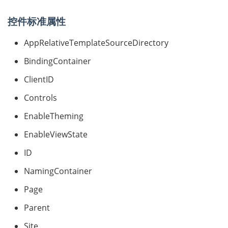
控件标准属性
AppRelativeTemplateSourceDirectory
BindingContainer
ClientID
Controls
EnableTheming
EnableViewState
ID
NamingContainer
Page
Parent
Site