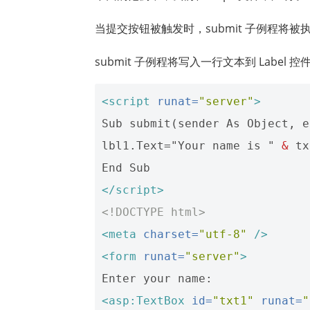
当提交按钮被触发时，submit 子例程将被
submit 子例程将写入一行文本到 Label 控
<script
runat=
"server"
>
Sub submit(sender As Object, e
lbl1.Text="Your name is " 
&
 tx
</script>
<!DOCTYPE html>
<meta
charset=
"utf-8"
/>
<form
runat=
"server"
>
<asp:TextBox
id=
"txt1"
runat=
"