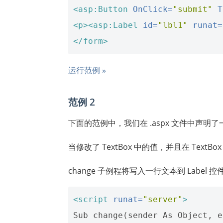
<asp:Button
OnClick=
"submit"
T
<p><asp:Label
id=
"lbl1"
runat=
</form>
运行范例 »
范例 2
下面的范例中，我们在 .aspx 文件中声明了一个 
当修改了 TextBox 中的值，并且在 Text
change 子例程将写入一行文本到 Label 控
<script
runat=
"server"
>
Sub change(sender As Object, e