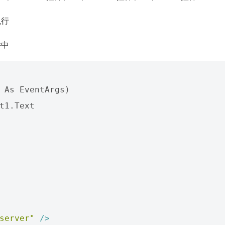
执行
件中
 As EventArgs)

t1.Text

server"
/>