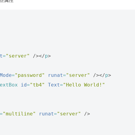
t
=
"server"
/></
p
>
Mode
=
"password"
runat
=
"server"
/></
p
>
extBox
id
=
"tb4"
Text
=
"Hello World!"
=
"multiline"
runat
=
"server"
/>