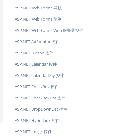
ASP.NET Web Forms 导航
ASP.NET Web Forms 范例
ASP.NET Web Forms Web 服务器控件
ASP.NET AdRotator 控件
ASP.NET Button 控件
ASP.NET Calendar 控件
ASP.NET CalendarDay 控件
ASP.NET CheckBox 控件
ASP.NET CheckBoxList 控件
ASP.NET DropDownList 控件
ASP.NET HyperLink 控件
ASP.NET Image 控件