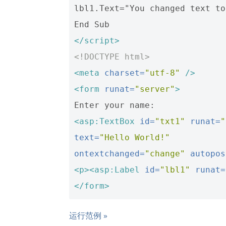
lbl1.Text="You changed text to
</script>
<!DOCTYPE html>
<meta
charset=
"utf-8"
/>
<form
runat=
"server"
>
<asp:TextBox
id=
"txt1"
runat=
"
text=
"Hello World!"
ontextchanged=
"change"
autopos
<p><asp:Label
id=
"lbl1"
runat=
</form>
运行范例 »