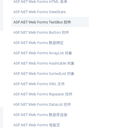
ASP.NET Web Forms HTML 表单
ASP.NET Web Forms ViewState
ASP.NET Web Forms TextBox 控件
ASP.NET Web Forms Button 控件
ASP.NET Web Forms 数据绑定
ASP.NET Web Forms ArrayList 对象
ASP.NET Web Forms Hashtable 对象
ASP.NET Web Forms SortedList 对象
ASP.NET Web Forms XML 文件
ASP.NET Web Forms Repeater 控件
ASP.NET Web Forms DataList 控件
ASP.NET Web Forms 数据库连接
ASP.NET Web Forms 母版页