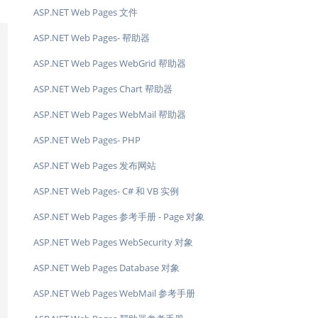
ASP.NET Web Pages 文件
ASP.NET Web Pages- 帮助器
ASP.NET Web Pages WebGrid 帮助器
ASP.NET Web Pages Chart 帮助器
ASP.NET Web Pages WebMail 帮助器
ASP.NET Web Pages- PHP
ASP.NET Web Pages 发布网站
ASP.NET Web Pages- C# 和 VB 实例
ASP.NET Web Pages 参考手册 - Page 对象
ASP.NET Web Pages WebSecurity 对象
ASP.NET Web Pages Database 对象
ASP.NET Web Pages WebMail 参考手册