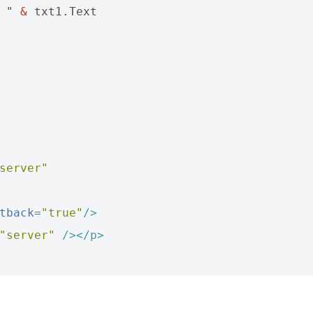
 " 
&
 txt1.Text

server"
tback=
"true"
/>
"server"
/></p>