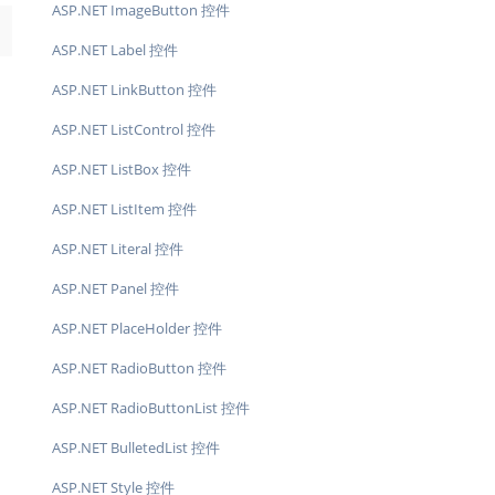
ASP.NET ImageButton 控件
→
ASP.NET Label 控件
ASP.NET LinkButton 控件
ASP.NET ListControl 控件
ASP.NET ListBox 控件
ASP.NET ListItem 控件
ASP.NET Literal 控件
ASP.NET Panel 控件
ASP.NET PlaceHolder 控件
ASP.NET RadioButton 控件
ASP.NET RadioButtonList 控件
ASP.NET BulletedList 控件
ASP.NET Style 控件