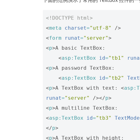
<!DOCTYPE html>
<
meta
charset
=
"utf-8"
/>
<
form
runat
=
"server"
>
<
p
>
A basic TextBox: 

<
asp:TextBox
id
=
"tb1"
runa
<
p
>
A password TextBox: 

<
asp:TextBox
id
=
"tb2"
Text
<
p
>
A TextBox with text: 
<
asp:T
runat
=
"server"
/></
p
>
<
p
>
<
asp:TextBox
id
=
"tb3"
TextMode
</
p
>
<
p
>