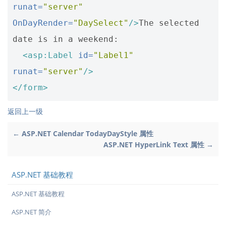
runat=
"server"
OnDayRender=
"DaySelect"
/>
The selected 
date is in a weekend:

<asp:Label
id=
"Label1"
runat=
"server"
/>
</form>
返回上一级
← ASP.NET Calendar TodayDayStyle 属性
ASP.NET HyperLink Text 属性 →
ASP.NET 基础教程
ASP.NET 基础教程
ASP.NET 简介