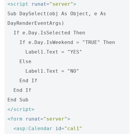
<script
runat=
"server"
>
Sub DaySelect(obj As Object, e As 
DayRenderEventArgs)

  If e.Day.IsSelected Then

    If e.Day.IsWeekend = "TRUE" Then

      Label1.Text = "YES"

    Else

      Label1.Text = "NO"

    End If

  End If

</script>
<form
runat=
"server"
>
<asp:Calendar
id=
"cal1"