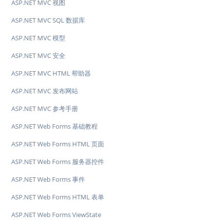
ASP.NET MVC 视图
ASP.NET MVC SQL 数据库
ASP.NET MVC 模型
ASP.NET MVC 安全
ASP.NET MVC HTML 帮助器
ASP.NET MVC 发布网站
ASP.NET MVC 参考手册
ASP.NET Web Forms 基础教程
ASP.NET Web Forms HTML 页面
ASP.NET Web Forms 服务器控件
ASP.NET Web Forms 事件
ASP.NET Web Forms HTML 表单
ASP.NET Web Forms ViewState