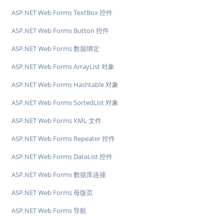
ASP.NET Web Forms TextBox 控件
ASP.NET Web Forms Button 控件
ASP.NET Web Forms 数据绑定
ASP.NET Web Forms ArrayList 对象
ASP.NET Web Forms Hashtable 对象
ASP.NET Web Forms SortedList 对象
ASP.NET Web Forms XML 文件
ASP.NET Web Forms Repeater 控件
ASP.NET Web Forms DataList 控件
ASP.NET Web Forms 数据库连接
ASP.NET Web Forms 母版页
ASP.NET Web Forms 导航