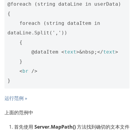
@foreach (string dataLine in userData) 
{

    foreach (string dataItem in 
dataLine.Split(','))

    {

        @dataItem 
<
text
>
&nbsp;
</
text
>
    }  

<
br
/>
运行范例 »
上面的范例中
首先使用
Server.MapPath()
方法找到确切的文本文件