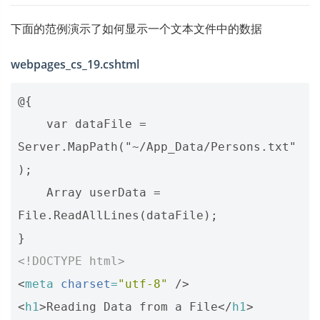
下面的范例演示了如何显示一个文本文件中的数据
webpages_cs_19.cshtml
@{

    var dataFile = 
Server.MapPath("~/App_Data/Persons.txt"
);

    Array userData = 
File.ReadAllLines(dataFile);

<!DOCTYPE html>
<
meta
charset
=
"utf-8"
/>
<
h1
>
Reading Data from a File
</
h1
>