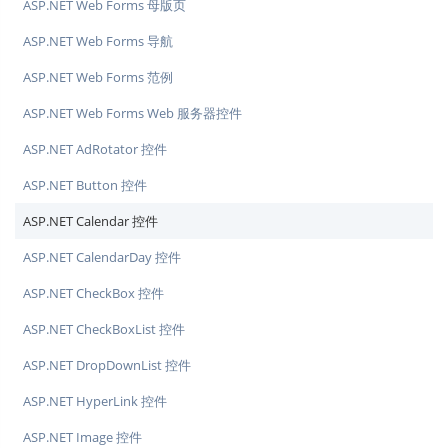
ASP.NET Web Forms 母版页
ASP.NET Web Forms 导航
ASP.NET Web Forms 范例
ASP.NET Web Forms Web 服务器控件
ASP.NET AdRotator 控件
ASP.NET Button 控件
ASP.NET Calendar 控件
ASP.NET CalendarDay 控件
ASP.NET CheckBox 控件
ASP.NET CheckBoxList 控件
ASP.NET DropDownList 控件
ASP.NET HyperLink 控件
ASP.NET Image 控件