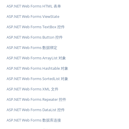
ASP.NET Web Forms HTML 表单
ASP.NET Web Forms ViewState
ASP.NET Web Forms TextBox 控件
ASP.NET Web Forms Button 控件
ASP.NET Web Forms 数据绑定
ASP.NET Web Forms ArrayList 对象
ASP.NET Web Forms Hashtable 对象
ASP.NET Web Forms SortedList 对象
ASP.NET Web Forms XML 文件
ASP.NET Web Forms Repeater 控件
ASP.NET Web Forms DataList 控件
ASP.NET Web Forms 数据库连接