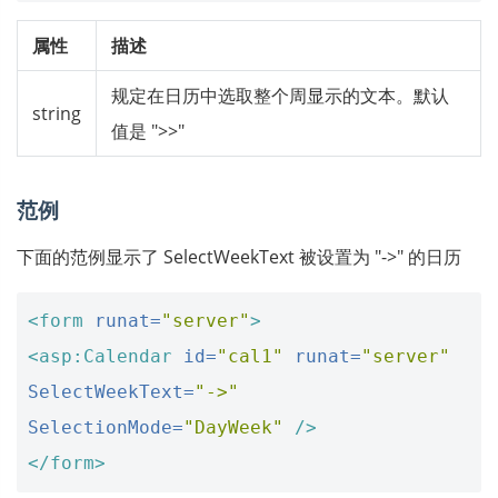
属性
描述
规定在日历中选取整个周显示的文本。默认
string
值是 ">>"
范例
下面的范例显示了 SelectWeekText 被设置为 "->" 的日历
<form
runat=
"server"
>
<asp:Calendar
id=
"cal1"
runat=
"server"
SelectWeekText=
"->"
SelectionMode=
"DayWeek"
/>
</form>