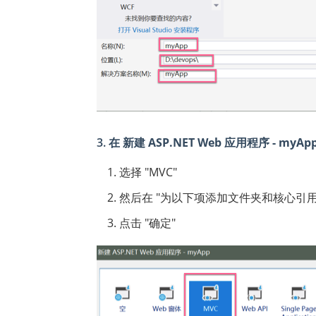
3. 在
新建 ASP.NET Web 应用程序 - myAp
选择 "MVC"
然后在 "为以下项添加文件夹和核心引用" 
点击 "确定"