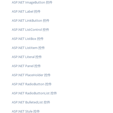
ASP.NET ImageButton 控件
ASP.NET Label 控件
ASP.NET LinkButton 控件
ASP.NET ListControl 控件
ASP.NET ListBox 控件
ASP.NET ListItem 控件
ASP.NET Literal 控件
ASP.NET Panel 控件
ASP.NET PlaceHolder 控件
ASP.NET RadioButton 控件
ASP.NET RadioButtonList 控件
ASP.NET BulletedList 控件
ASP.NET Style 控件