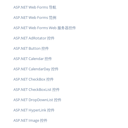
ASP.NET Web Forms 导航
ASP.NET Web Forms 范例
ASP.NET Web Forms Web 服务器控件
ASP.NET AdRotator 控件
ASP.NET Button 控件
ASP.NET Calendar 控件
ASP.NET CalendarDay 控件
ASP.NET CheckBox 控件
ASP.NET CheckBoxList 控件
ASP.NET DropDownList 控件
ASP.NET HyperLink 控件
ASP.NET Image 控件