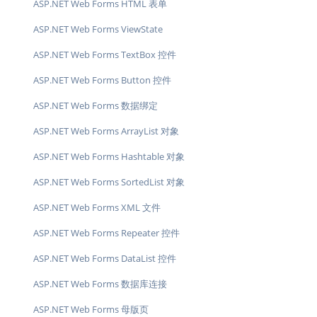
ASP.NET Web Forms HTML 表单
ASP.NET Web Forms ViewState
ASP.NET Web Forms TextBox 控件
ASP.NET Web Forms Button 控件
ASP.NET Web Forms 数据绑定
ASP.NET Web Forms ArrayList 对象
ASP.NET Web Forms Hashtable 对象
ASP.NET Web Forms SortedList 对象
ASP.NET Web Forms XML 文件
ASP.NET Web Forms Repeater 控件
ASP.NET Web Forms DataList 控件
ASP.NET Web Forms 数据库连接
ASP.NET Web Forms 母版页