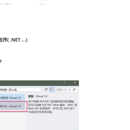
( .NET ...)
p