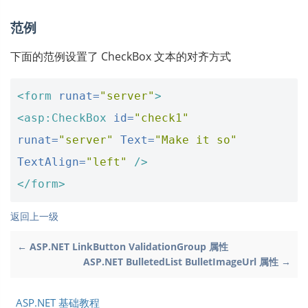
范例
下面的范例设置了 CheckBox 文本的对齐方式
<form
runat=
"server"
>
<asp:CheckBox
id=
"check1"
runat=
"server"
Text=
"Make it so"
TextAlign=
"left"
/>
</form>
返回上一级
← ASP.NET LinkButton ValidationGroup 属性
ASP.NET BulletedList BulletImageUrl 属性 →
ASP.NET 基础教程