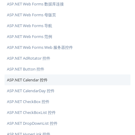
ASP.NET Web Forms 数据库连接
ASP.NET Web Forms 母版页
ASP.NET Web Forms 导航
ASP.NET Web Forms 范例
ASP.NET Web Forms Web 服务器控件
ASP.NET AdRotator 控件
ASP.NET Button 控件
ASP.NET Calendar 控件
ASP.NET CalendarDay 控件
ASP.NET CheckBox 控件
ASP.NET CheckBoxList 控件
ASP.NET DropDownList 控件
ASP.NET HyperLink 控件