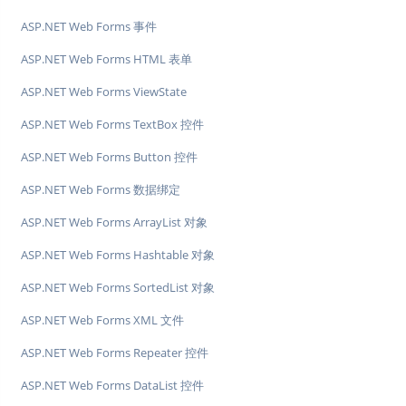
ASP.NET Web Forms 事件
ASP.NET Web Forms HTML 表单
ASP.NET Web Forms ViewState
ASP.NET Web Forms TextBox 控件
ASP.NET Web Forms Button 控件
ASP.NET Web Forms 数据绑定
ASP.NET Web Forms ArrayList 对象
ASP.NET Web Forms Hashtable 对象
ASP.NET Web Forms SortedList 对象
ASP.NET Web Forms XML 文件
ASP.NET Web Forms Repeater 控件
ASP.NET Web Forms DataList 控件