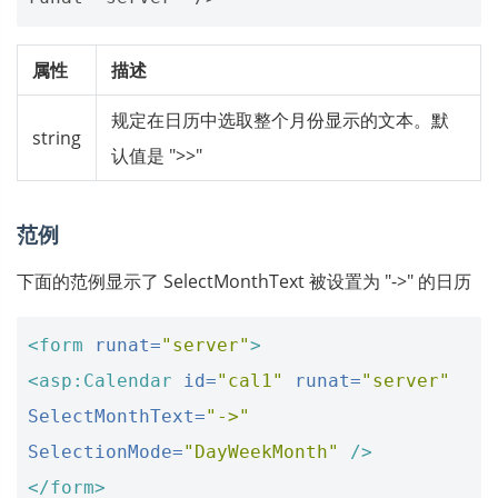
属性
描述
规定在日历中选取整个月份显示的文本。默
string
认值是 ">>"
范例
下面的范例显示了 SelectMonthText 被设置为 "->" 的日历
<form
runat=
"server"
>
<asp:Calendar
id=
"cal1"
runat=
"server"
SelectMonthText=
"->"
SelectionMode=
"DayWeekMonth"
/>
</form>