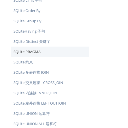
SQLite Limit 子句
SQLite Order By
SQLite Group By
SQLiteHaving 子句
SQLite Distinct 关键字
SQLite PRAGMA
SQLite 约束
SQLite 多表连接 JOIN
SQLite 交叉连接 - CROSS JOIN
SQLite 内连接 INNER JION
SQLite 左外连接 LEFT OUT JOIN
SQLite UNION 运算符
SQLite UNION ALL 运算符