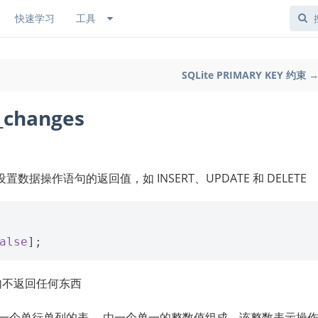
快速学习
工具
SQLite PRIMARY KEY 约束 
_changes
设置数据操作语句的返回值，如 INSERT、UPDATE 和 DELETE
alse
];
些语句不返回任何东西
返回一个单行单列的表， 由一个单一的整数值组成，该整数表示操